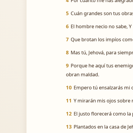
4
Por cuanto me has alegrado
5
Cuán grandes son tus obra
6
El hombre necio no sabe, Y 
7
Que brotan los impíos como 
8
Mas tú, Jehová, para siempr
9
Porque he aquí tus enemigo
obran maldad.
10
Empero tú ensalzarás mi c
11
Y mirarán mis ojos sobre 
12
El justo florecerá como l
13
Plantados en la casa de Je