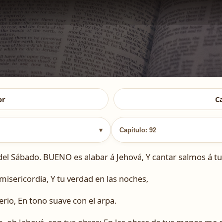
or
C
▾
Capítulo: 92
del Sábado. BUENO es alabar á Jehová, Y cantar salmos á t
isericordia, Y tu verdad en las noches,
terio, En tono suave con el arpa.