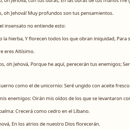
, oh Jehová, con tus obras; En las obras de tus manos me 
s, oh Jehová! Muy profundos son tus pensamientos.
el insensato no entiende esto:
la hierba, Y florecen todos los que obran iniquidad, Para 
e eres Altísimo.
s, oh Jehová, Porque he aquí, perecerán tus enemigos; Ser
uerno como el de unicornio: Seré ungido con aceite fresco
mis enemigos: Oirán mis oídos de los que se levantaron con
a palma: Crecerá como cedro en el Líbano.
hová, En los atrios de nuestro Dios florecerán.