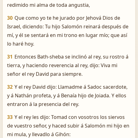
redimido mi alma de toda angustia,
30
Que como yo te he jurado por Jehová Dios de
Israel, diciendo: Tu hijo Salomón reinará después de
mí, y él se sentará en mi trono en lugar mío; que así
lo haré hoy.
31
Entonces Bath-sheba se inclinó al rey, su rostro á
tierra, y haciendo reverencia al rey, dijo: Viva mi
señor el rey David para siempre.
32
Y el rey David dijo: Llamadme á Sadoc sacerdote,
y á Nathán profeta, y á Benaía hijo de Joiada. Y ellos
entraron á la presencia del rey.
33
Y el rey les dijo: Tomad con vosotros los siervos
de vuestro señor, y haced subir á Salomón mi hijo en
mi mula, y llevadlo á Gihón: