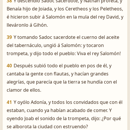
38
Y descendió Sadoc sacerdote, y Nathán profeta, y
Benaía hijo de Joiada, y los Ceretheos y los Peletheos,
é hicieron subir á Salomón en la mula del rey David, y
lleváronlo á Gihón.
39
Y tomando Sadoc sacerdote el cuerno del aceite
del tabernáculo, ungió á Salomón: y tocaron
trompeta, y dijo todo el pueblo: ­Viva el rey Salomón!
40
Después subió todo el pueblo en pos de él, y
cantaba la gente con flautas, y hacían grandes
alegrías, que parecía que la tierra se hundía con el
clamor de ellos.
41
Y oyólo Adonía, y todos los convidados que con él
estaban, cuando ya habían acabado de comer. Y
oyendo Joab el sonido de la trompeta, dijo: ¿Por qué
se alborota la ciudad con estruendo?