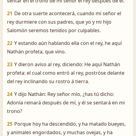
sentar en el trono de mi señor el rey después de él.
21
De otra suerte acontecerá, cuando mi señor el
rey durmiere con sus padres, que yo y mi hijo
Salomón seremos tenidos por culpables.
22
Y estando aún hablando ella con el rey, he aquí
Nathán profeta, que vino.
23
Y dieron aviso al rey, diciendo: He aquí Nathán
profeta: el cual como entró al rey, postróse delante
del rey inclinando su rostro á tierra.
24
Y dijo Nathán: Rey señor mío, ¿has tú dicho:
Adonía reinará después de mí, y él se sentará en mi
trono?
25
Porque hoy ha descendido, y ha matado bueyes,
y animales engordados, y muchas ovejas, y ha