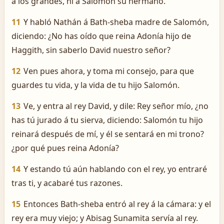
á los grandes, ni á Salomón su hermano.
11
Y habló Nathán á Bath-sheba madre de Salomón,
diciendo: ¿No has oído que reina Adonía hijo de
Haggith, sin saberlo David nuestro señor?
12
Ven pues ahora, y toma mi consejo, para que
guardes tu vida, y la vida de tu hijo Salomón.
13
Ve, y entra al rey David, y dile: Rey señor mío, ¿no
has tú jurado á tu sierva, diciendo: Salomón tu hijo
reinará después de mí, y él se sentará en mi trono?
¿por qué pues reina Adonía?
14
Y estando tú aún hablando con el rey, yo entraré
tras ti, y acabaré tus razones.
15
Entonces Bath-sheba entró al rey á la cámara: y el
rey era muy viejo; y Abisag Sunamita servía al rey.