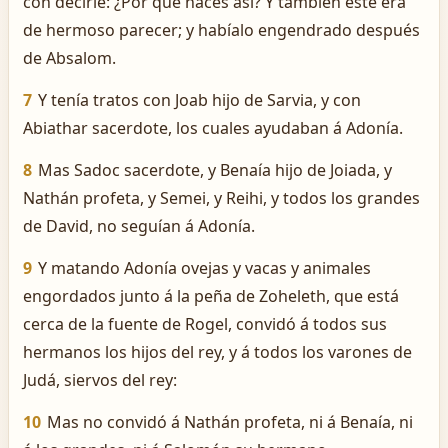
con decirle: ¿Por qué haces así? Y también éste era
de hermoso parecer; y habíalo engendrado después
de Absalom.
7
Y tenía tratos con Joab hijo de Sarvia, y con
Abiathar sacerdote, los cuales ayudaban á Adonía.
8
Mas Sadoc sacerdote, y Benaía hijo de Joiada, y
Nathán profeta, y Semei, y Reihi, y todos los grandes
de David, no seguían á Adonía.
9
Y matando Adonía ovejas y vacas y animales
engordados junto á la peña de Zoheleth, que está
cerca de la fuente de Rogel, convidó á todos sus
hermanos los hijos del rey, y á todos los varones de
Judá, siervos del rey:
10
Mas no convidó á Nathán profeta, ni á Benaía, ni