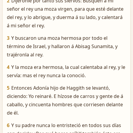
2
Dijéronle por tanto sus siervos: Busquen á mi
señor el rey una moza virgen, para que esté delante
del rey, y lo abrigue, y duerma á su lado, y calentará
á mi señor el rey.
3
Y buscaron una moza hermosa por todo el
término de Israel, y hallaron á Abisag Sunamita, y
trajéronla al rey.
4
Y la moza era hermosa, la cual calentaba al rey, y le
servía: mas el rey nunca la conoció.
5
Entonces Adonía hijo de Haggith se levantó,
diciendo: Yo reinaré. E hízose de carros y gente de á
caballo, y cincuenta hombres que corriesen delante
de él.
6
Y su padre nunca lo entristeció en todos sus días