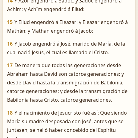
14
Y Azor engendró á Sadoc: y Sadoc engendró á
Achîm: y Achîm engendró á Eliud:
15
Y Eliud engendró á Eleazar: y Eleazar engendró á
Mathán: y Mathán engendró á Jacob:
16
Y Jacob engendró á José, marido de María, de la
cual nació Jesús, el cual es llamado el Cristo.
17
De manera que todas las generaciones desde
Abraham hasta David son catorce generaciones: y
desde David hasta la transmigración de Babilonia,
catorce generaciones: y desde la transmigración de
Babilonia hasta Cristo, catorce generaciones.
18
Y el nacimiento de Jesucristo fué así: Que siendo
María su madre desposada con José, antes que se
juntasen, se halló haber concebido del Espíritu