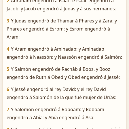
2
Abraham engendró á Isaac: é Isaac engendró á
Jacob: y Jacob engendró á Judas y á sus hermanos:
3
Y Judas engendró de Thamar á Phares y á Zara: y
Phares engendró á Esrom: y Esrom engendró á
Aram:
4
Y Aram engendró á Aminadab: y Aminadab
engendró á Naassón: y Naassón engendró á Salmón:
5
Y Salmón engendró de Rachâb á Booz, y Booz
engendró de Ruth á Obed y Obed engendró á Jessé:
6
Y Jessé engendró al rey David: y el rey David
engendró á Salomón de la que fué mujer de Urías:
7
Y Salomón engendró á Roboam: y Roboam
engendró á Abía: y Abía engendró á Asa: