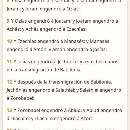
8
Y Asa engendró á Josaphat: y Josaphat engendró á
Joram: y Joram engendró á Ozías:
9
Y Ozías engendró á Joatam: y Joatam engendró á
Achâz: y Achâz engendró á Ezechîas:
10
Y Ezechîas engendró á Manasés: y Manasés
engendró á Amón: y Amón engendró á Josías:
11
Y Josías engendró á Jechônías y á sus hermanos,
en la transmigración de Babilonia.
12
Y después de la transmigración de Babilonia,
Jechônías engendró á Salathiel: y Salathiel engendró
á Zorobabel:
13
Y Zorobabel engendró á Abiud: y Abiud engendró
á Eliachîm: y Eliachîm engendró á Azor: