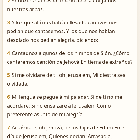
2
Sobre los sauces en medio de ella Colgamos
nuestras arpas.
3
Y los que allí nos habían llevado cautivos nos
pedían que cantásemos, Y los que nos habían
desolado nos pedían alegría, diciendo:
4
Cantadnos algunos de los himnos de Sión. ¿Cómo
cantaremos canción de Jehová En tierra de extraños?
5
Si me olvidare de ti, oh Jerusalem, Mi diestra sea
olvidada.
6
Mi lengua se pegue á mi paladar, Si de ti no me
acordare; Si no ensalzare á Jerusalem Como
preferente asunto de mi alegría.
7
Acuérdate, oh Jehová, de los hijos de Edom En el
día de Jerusalem; Quienes decían: Arrasadla,