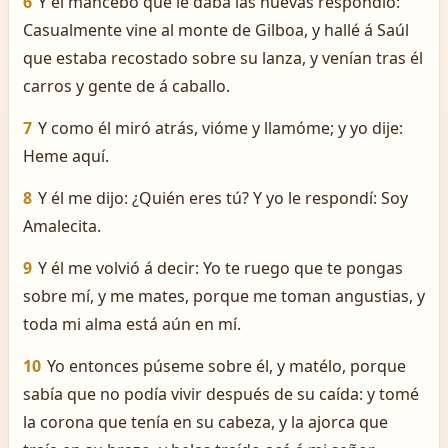
6
Y el mancebo que le daba las nuevas respondió:
Casualmente vine al monte de Gilboa, y hallé á Saúl
que estaba recostado sobre su lanza, y venían tras él
carros y gente de á caballo.
7
Y como él miró atrás, vióme y llamóme; y yo dije:
Heme aquí.
8
Y él me dijo: ¿Quién eres tú? Y yo le respondí: Soy
Amalecita.
9
Y él me volvió á decir: Yo te ruego que te pongas
sobre mí, y me mates, porque me toman angustias, y
toda mi alma está aún en mí.
10
Yo entonces púseme sobre él, y matélo, porque
sabía que no podía vivir después de su caída: y tomé
la corona que tenía en su cabeza, y la ajorca que