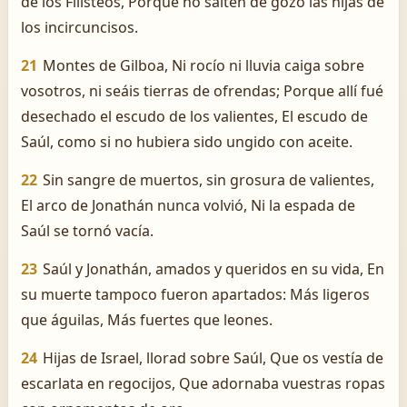
de los Filisteos, Porque no salten de gozo las hijas de
los incircuncisos.
21
Montes de Gilboa, Ni rocío ni lluvia caiga sobre
vosotros, ni seáis tierras de ofrendas; Porque allí fué
desechado el escudo de los valientes, El escudo de
Saúl, como si no hubiera sido ungido con aceite.
22
Sin sangre de muertos, sin grosura de valientes,
El arco de Jonathán nunca volvió, Ni la espada de
Saúl se tornó vacía.
23
Saúl y Jonathán, amados y queridos en su vida, En
su muerte tampoco fueron apartados: Más ligeros
que águilas, Más fuertes que leones.
24
Hijas de Israel, llorad sobre Saúl, Que os vestía de
escarlata en regocijos, Que adornaba vuestras ropas