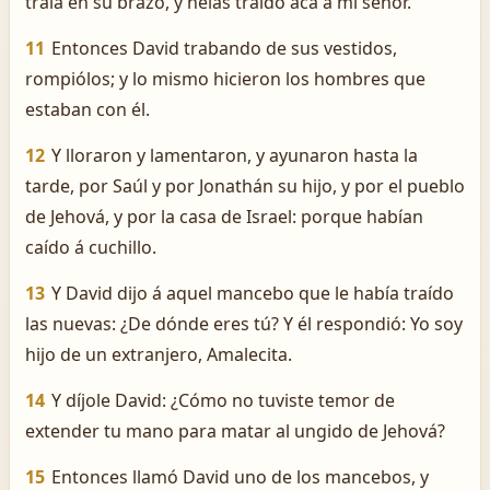
traía en su brazo, y helas traído acá á mi señor.
11
Entonces David trabando de sus vestidos,
rompiólos; y lo mismo hicieron los hombres que
estaban con él.
12
Y lloraron y lamentaron, y ayunaron hasta la
tarde, por Saúl y por Jonathán su hijo, y por el pueblo
de Jehová, y por la casa de Israel: porque habían
caído á cuchillo.
13
Y David dijo á aquel mancebo que le había traído
las nuevas: ¿De dónde eres tú? Y él respondió: Yo soy
hijo de un extranjero, Amalecita.
14
Y díjole David: ¿Cómo no tuviste temor de
extender tu mano para matar al ungido de Jehová?
15
Entonces llamó David uno de los mancebos, y