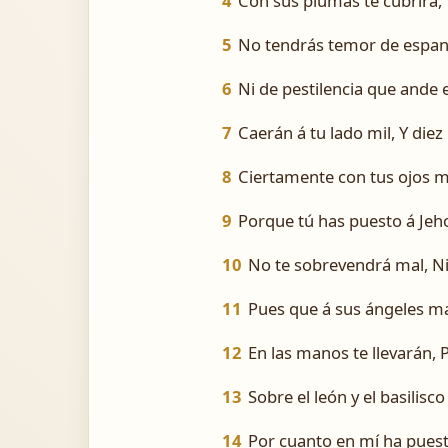
4
Con sus plumas te cubrirá, 
5
No tendrás temor de espant
6
Ni de pestilencia que ande
7
Caerán á tu lado mil, Y diez 
8
Ciertamente con tus ojos mi
9
Porque tú has puesto á Jeho
10
No te sobrevendrá mal, Ni
11
Pues que á sus ángeles ma
12
En las manos te llevarán, 
13
Sobre el león y el basilisc
14
Por cuanto en mí ha puest