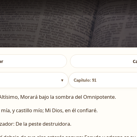
or
C
▾
Capítulo: 91
 Altísimo, Morará bajo la sombra del Omnipotente.
mía, y castillo mío; Mi Dios, en él confiaré.
cazador: De la peste destruidora.