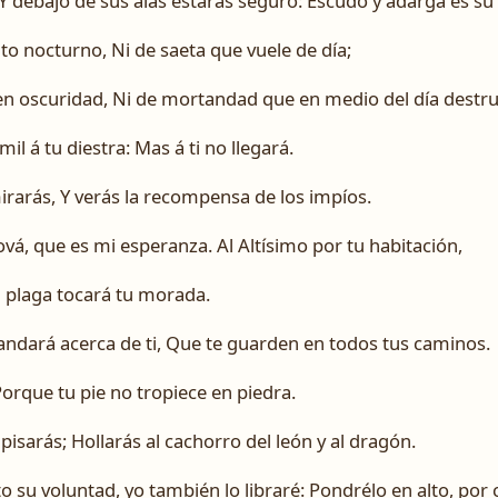
Y debajo de sus alas estarás seguro: Escudo y adarga es su
o nocturno, Ni de saeta que vuele de día;
 en oscuridad, Ni de mortandad que en medio del día destru
mil á tu diestra: Mas á ti no llegará.
rarás, Y verás la recompensa de los impíos.
vá, que es mi esperanza. Al Altísimo por tu habitación,
 plaga tocará tu morada.
ndará acerca de ti, Que te guarden en todos tus caminos.
Porque tu pie no tropiece en piedra.
o pisarás; Hollarás al cachorro del león y al dragón.
o su voluntad, yo también lo libraré: Pondrélo en alto, por