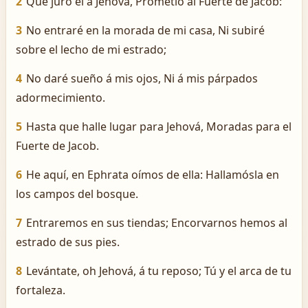
2
Que juró él á Jehová, Prometió al Fuerte de Jacob:
3
No entraré en la morada de mi casa, Ni subiré
sobre el lecho de mi estrado;
4
No daré sueño á mis ojos, Ni á mis párpados
adormecimiento.
5
Hasta que halle lugar para Jehová, Moradas para el
Fuerte de Jacob.
6
He aquí, en Ephrata oímos de ella: Hallamósla en
los campos del bosque.
7
Entraremos en sus tiendas; Encorvarnos hemos al
estrado de sus pies.
8
Levántate, oh Jehová, á tu reposo; Tú y el arca de tu
fortaleza.