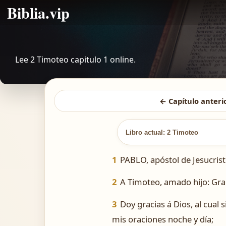
Biblia.vip
Lee 2 Timoteo capitulo 1 online.
← Capítulo anteri
Libro actual: 2 Timoteo
1
PABLO, apóstol de Jesucrist
2
A Timoteo, amado hijo: Grac
3
Doy gracias á Dios, al cual
mis oraciones noche y día;