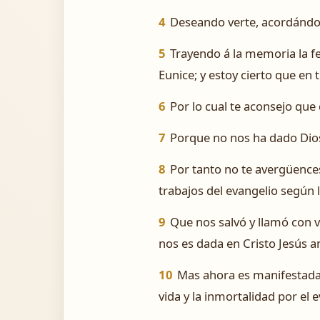
4
Deseando verte, acordándom
5
Trayendo á la memoria la fe 
Eunice; y estoy cierto que en 
6
Por lo cual te aconsejo que
7
Porque no nos ha dado Dios 
8
Por tanto no te avergüences
trabajos del evangelio según l
9
Que nos salvó y llamó con v
nos es dada en Cristo Jesús an
10
Mas ahora es manifestada p
vida y la inmortalidad por el 