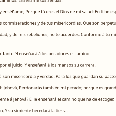
 caminos; Enséñame tus sendas.
enséñame; Porque tú eres el Dios de mi salud: En ti he esp
us conmiseraciones y de tus misericordias, Que son perpetu
ad, y de mis rebeliones, no te acuerdes; Conforme á tu mi
r tanto él enseñará á los pecadores el camino.
or el juicio, Y enseñará á los mansos su carrera.
á son misericordia y verdad, Para los que guardan su pacto
h Jehová, Perdonarás también mi pecado; porque es grand
eme á Jehová? El le enseñará el camino que ha de escoger.
n, Y su simiente heredará la tierra.