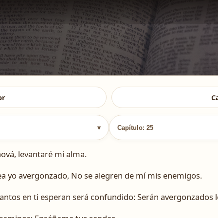
or
C
▾
Capítulo: 25
hová, levantaré mi alma.
 sea yo avergonzado, No se alegren de mí mis enemigos.
ntos en ti esperan será confundido: Serán avergonzados lo