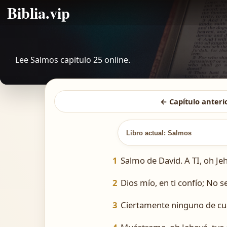
Biblia.vip
Lee Salmos capitulo 25 online.
← Capítulo anteri
Libro actual: Salmos
1
Salmo de David. A TI, oh Je
2
Dios mío, en ti confío; No
3
Ciertamente ninguno de cua