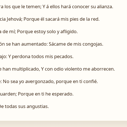
a los que le temen; Y á ellos hará conocer su alianza.
ia Jehová; Porque él sacará mis pies de la red.
 de mí; Porque estoy solo y afligido.
zón se han aumentado: Sácame de mis congojas.
bajo: Y perdona todos mis pecados.
 han multiplicado, Y con odio violento me aborrecen.
: No sea yo avergonzado, porque en ti confié.
guarden; Porque en ti he esperado.
De todas sus angustias.