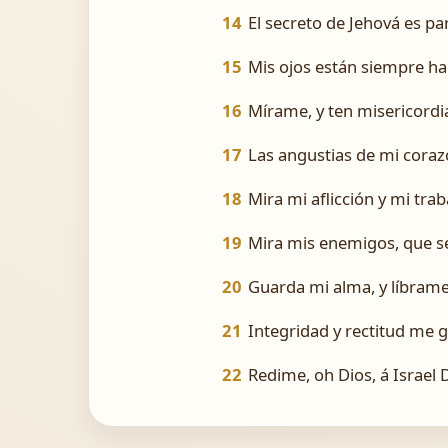
14
El secreto de Jehová es par
15
Mis ojos están siempre hac
16
Mírame, y ten misericordia
17
Las angustias de mi cora
18
Mira mi aflicción y mi tra
19
Mira mis enemigos, que se
20
Guarda mi alma, y líbrame
21
Integridad y rectitud me 
22
Redime, oh Dios, á Israel 