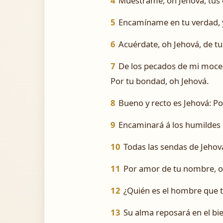
4
Muéstrame, oh Jehová, tus
5
Encamíname en tu verdad, y 
6
Acuérdate, oh Jehová, de t
7
De los pecados de mi moced
Por tu bondad, oh Jehová.
8
Bueno y recto es Jehová: Po
9
Encaminará á los humildes p
10
Todas las sendas de Jehov
11
Por amor de tu nombre, o
12
¿Quién es el hombre que t
13
Su alma reposará en el bie