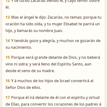
12
Y se turbó Zacarías viéndo le, y cayó temor sobre
él.
13
Mas el ángel le dijo: Zacarías, no temas; porque tu
oración ha sido oída, y tu mujer Elisabet te parirá un
hijo, y llamarás su nombre Juan.
14
Y tendrás gozo y alegría, y muchos se gozarán de
su nacimiento.
15
Porque será grande delante de Dios, y no beberá
vino ni sidra; y será lleno del Espíritu Santo, aun
desde el seno de su madre.
16
Y á muchos de los hijos de Israel convertirá al
Señor Dios de ellos.
17
Porque él irá delante de él con el espíritu y virtud
de Elías, para convertir los corazones de los padres á