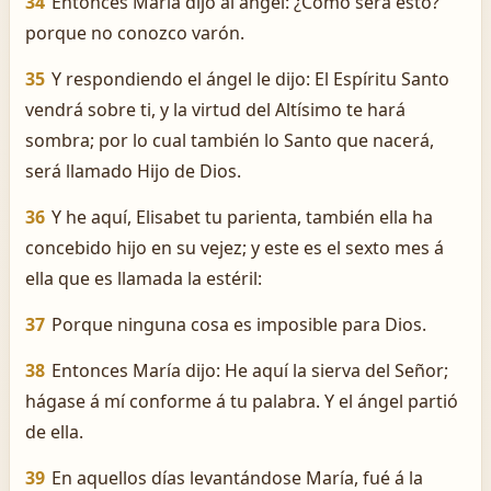
34
Entonces María dijo al ángel: ¿Cómo será esto?
porque no conozco varón.
35
Y respondiendo el ángel le dijo: El Espíritu Santo
vendrá sobre ti, y la virtud del Altísimo te hará
sombra; por lo cual también lo Santo que nacerá,
será llamado Hijo de Dios.
36
Y he aquí, Elisabet tu parienta, también ella ha
concebido hijo en su vejez; y este es el sexto mes á
ella que es llamada la estéril:
37
Porque ninguna cosa es imposible para Dios.
38
Entonces María dijo: He aquí la sierva del Señor;
hágase á mí conforme á tu palabra. Y el ángel partió
de ella.
39
En aquellos días levantándose María, fué á la