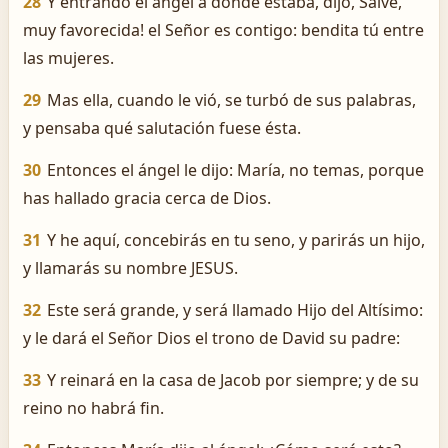
28
Y entrando el ángel á donde estaba, dijo, ­Salve,
muy favorecida! el Señor es contigo: bendita tú entre
las mujeres.
29
Mas ella, cuando le vió, se turbó de sus palabras,
y pensaba qué salutación fuese ésta.
30
Entonces el ángel le dijo: María, no temas, porque
has hallado gracia cerca de Dios.
31
Y he aquí, concebirás en tu seno, y parirás un hijo,
y llamarás su nombre JESUS.
32
Este será grande, y será llamado Hijo del Altísimo:
y le dará el Señor Dios el trono de David su padre:
33
Y reinará en la casa de Jacob por siempre; y de su
reino no habrá fin.