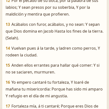
12
Por el pecado de su boca, por la palabra de sus
labios; Y sean presos por su soberbia, Y por la
maldición y mentira que profieren.
13
Acábalos con furor, acábalos, y no sean: Y sepan
que Dios domina en Jacob Hasta los fines de la tierra.
(Selah).
14
Vuelvan pues á la tarde, y ladren como perros, Y
rodeen la ciudad.
15
Anden ellos errantes para hallar qué comer: Y si
no se saciaren, murmuren.
16
Yo empero cantaré tu fortaleza, Y loaré de
mañana tu misericordia: Porque has sido mi amparo
Y refugio en el día de mi angustia.
17
Fortaleza mía, á ti cantaré; Porque eres Dios de