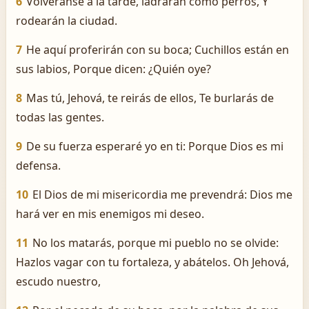
6
Volveránse á la tarde, ladrarán como perros, Y
rodearán la ciudad.
7
He aquí proferirán con su boca; Cuchillos están en
sus labios, Porque dicen: ¿Quién oye?
8
Mas tú, Jehová, te reirás de ellos, Te burlarás de
todas las gentes.
9
De su fuerza esperaré yo en ti: Porque Dios es mi
defensa.
10
El Dios de mi misericordia me prevendrá: Dios me
hará ver en mis enemigos mi deseo.
11
No los matarás, porque mi pueblo no se olvide:
Hazlos vagar con tu fortaleza, y abátelos. Oh Jehová,
escudo nuestro,