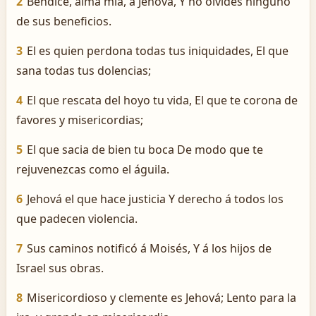
2
Bendice, alma mía, á Jehová, Y no olvides ninguno
de sus beneficios.
3
El es quien perdona todas tus iniquidades, El que
sana todas tus dolencias;
4
El que rescata del hoyo tu vida, El que te corona de
favores y misericordias;
5
El que sacia de bien tu boca De modo que te
rejuvenezcas como el águila.
6
Jehová el que hace justicia Y derecho á todos los
que padecen violencia.
7
Sus caminos notificó á Moisés, Y á los hijos de
Israel sus obras.
8
Misericordioso y clemente es Jehová; Lento para la