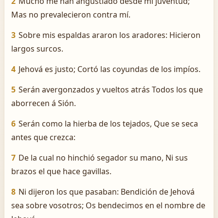
2
Mucho me han angustiado desde mi juventud;
Mas no prevalecieron contra mí.
3
Sobre mis espaldas araron los aradores: Hicieron
largos surcos.
4
Jehová es justo; Cortó las coyundas de los impíos.
5
Serán avergonzados y vueltos atrás Todos los que
aborrecen á Sión.
6
Serán como la hierba de los tejados, Que se seca
antes que crezca:
7
De la cual no hinchió segador su mano, Ni sus
brazos el que hace gavillas.
8
Ni dijeron los que pasaban: Bendición de Jehová
sea sobre vosotros; Os bendecimos en el nombre de