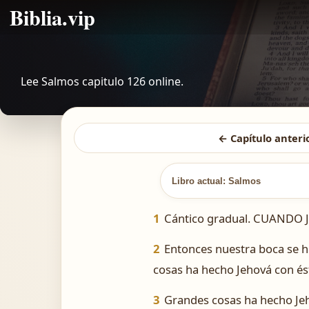
Biblia.vip
Lee Salmos capitulo 126 online.
← Capítulo anteri
Libro actual: Salmos
1
Cántico gradual. CUANDO Je
2
Entonces nuestra boca se he
cosas ha hecho Jehová con és
3
Grandes cosas ha hecho Jeh