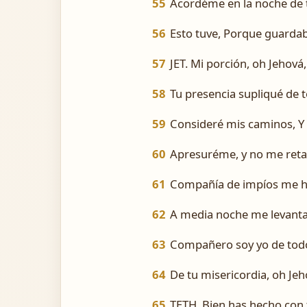
55
Acordéme en la noche de t
56
Esto tuve, Porque guarda
57
JET. Mi porción, oh Jehová,
58
Tu presencia supliqué de 
59
Consideré mis caminos, Y 
60
Apresuréme, y no me ret
61
Compañía de impíos me ha
62
A media noche me levantaba
63
Compañero soy yo de todo
64
De tu misericordia, oh Jeh
65
TETH. Bien has hecho con 