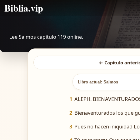
Biblia.vip
Lee Salmos capitulo 119 online.
← Capítulo anteri
Libro actual: Salmos
1
ALEPH. BIENAVENTURADOS lo
2
Bienaventurados los que gu
3
Pues no hacen iniquidad Lo