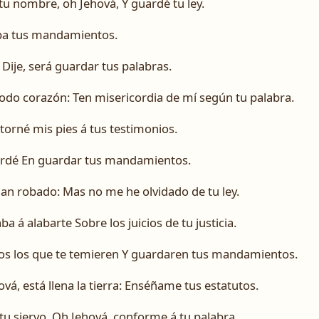
u nombre, oh Jehová, Y guardé tu ley.
ba tus mandamientos.
 Dije, será guardar tus palabras.
todo corazón: Ten misericordia de mí según tu palabra.
torné mis pies á tus testimonios.
ardé En guardar tus mandamientos.
n robado: Mas no me he olvidado de tu ley.
 á alabarte Sobre los juicios de tu justicia.
s los que te temieren Y guardaren tus mandamientos.
ová, está llena la tierra: Enséñame tus estatutos.
tu siervo, Oh Jehová, conforme á tu palabra.