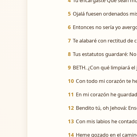
4
Tú encargaste Que sean m
5
Ojalá fuesen ordenados mis
6
Entonces no sería yo aver
7
Te alabaré con rectitud de c
8
Tus estatutos guardaré: N
9
BETH. ¿Con qué limpiará el
10
Con todo mi corazón te h
11
En mi corazón he guardado
12
Bendito tú, oh Jehová: En
13
Con mis labios he contado 
14
Heme gozado en el camino