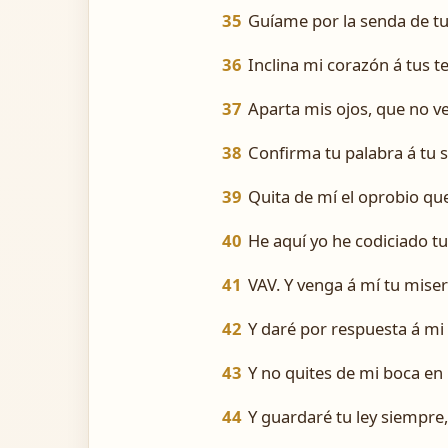
35
Guíame por la senda de t
36
Inclina mi corazón á tus te
37
Aparta mis ojos, que no v
38
Confirma tu palabra á tu s
39
Quita de mí el oprobio qu
40
He aquí yo he codiciado tu
41
VAV. Y venga á mí tu miser
42
Y daré por respuesta á mi
43
Y no quites de mi boca en 
44
Y guardaré tu ley siempre, 