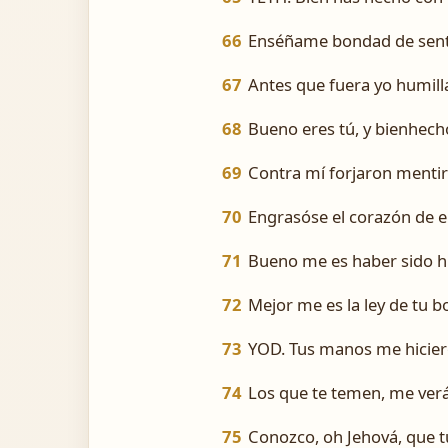
66
Enséñame bondad de senti
67
Antes que fuera yo humill
68
Bueno eres tú, y bienhech
69
Contra mí forjaron menti
70
Engrasóse el corazón de e
71
Bueno me es haber sido hu
72
Mejor me es la ley de tu b
73
YOD. Tus manos me hicier
74
Los que te temen, me verá
75
Conozco, oh Jehová, que tus