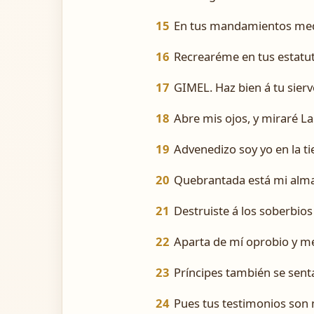
15
En tus mandamientos medi
16
Recrearéme en tus estatut
17
GIMEL. Haz bien á tu sierv
18
Abre mis ojos, y miraré Las
19
Advenedizo soy yo en la t
20
Quebrantada está mi alma 
21
Destruiste á los soberbio
22
Aparta de mí oprobio y m
23
Príncipes también se sent
24
Pues tus testimonios son m