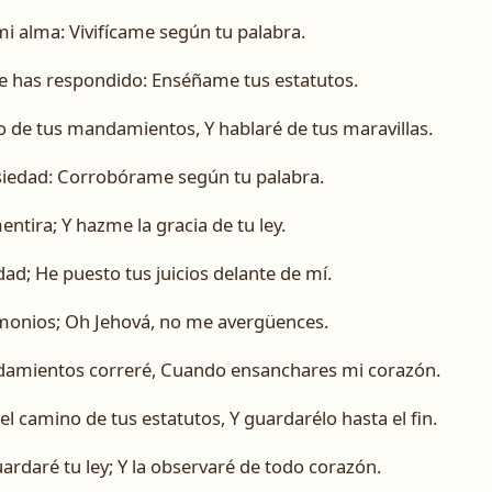
i alma: Vivifícame según tu palabra.
e has respondido: Enséñame tus estatutos.
 de tus mandamientos, Y hablaré de tus maravillas.
iedad: Corrobórame según tu palabra.
tira; Y hazme la gracia de tu ley.
dad; He puesto tus juicios delante de mí.
imonios; Oh Jehová, no me avergüences.
damientos correré, Cuando ensanchares mi corazón.
l camino de tus estatutos, Y guardarélo hasta el fin.
rdaré tu ley; Y la observaré de todo corazón.