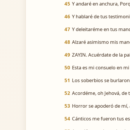
45
Y andaré en anchura, Po
46
Y hablaré de tus testimoni
47
Y deleitaréme en tus ma
48
Alzaré asimismo mis mano
49
ZAYIN. Acuérdate de la pal
50
Esta es mi consuelo en mi 
51
Los soberbios se burlaron
52
Acordéme, oh Jehová, de t
53
Horror se apoderó de mí, á
54
Cánticos me fueron tus es