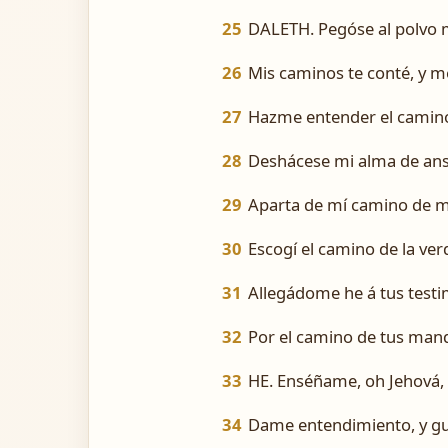
25
DALETH. Pegóse al polvo m
26
Mis caminos te conté, y m
27
Hazme entender el camino
28
Deshácese mi alma de ans
29
Aparta de mí camino de men
30
Escogí el camino de la ver
31
Allegádome he á tus test
32
Por el camino de tus man
33
HE. Enséñame, oh Jehová, e
34
Dame entendimiento, y gua