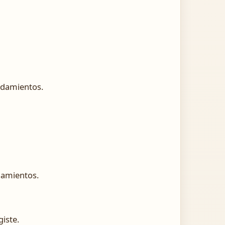
ndamientos.
damientos.
giste.