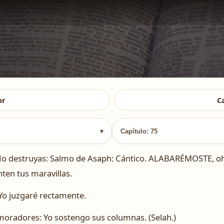
or
C
▾
Capítulo: 75
 No destruyas: Salmo de Asaph: Cántico. ALABARÉMOSTE, o
ten tus maravillas.
Yo juzgaré rectamente.
 moradores: Yo sostengo sus columnas. (Selah.)