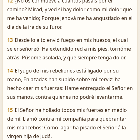
12
¿No os conmueve á cuantos pasáis por el
camino? Mirad, y ved si hay dolor como mi dolor que
me ha venido; Porque Jehová me ha angustiado en el
día de la ira de su furor.
13
Desde lo alto envió fuego en mis huesos, el cual
se enseñoreó: Ha extendido red a mis pies, tornóme
atrás, Púsome asolada, y que siempre tenga dolor.
14
El yugo de mis rebeliones está ligado por su
mano, Enlazadas han subido sobre mi cerviz: ha
hecho caer mis fuerzas: Hame entregado el Señor en
sus manos, contra quienes no podré levantarme.
15
El Señor ha hollado todos mis fuertes en medio
de mí; Llamó contra mí compañía para quebrantar
mis mancebos: Como lagar ha pisado el Señor á la
virgen hija de Judá.