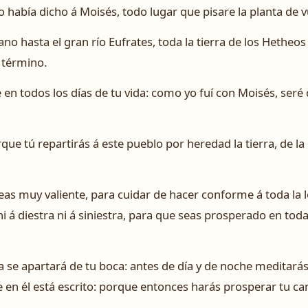
 había dicho á Moisés, todo lugar que pisare la planta de v
ano hasta el gran río Eufrates, toda la tierra de los Hetheo
o término.
en todos los días de tu vida: como yo fuí con Moisés, seré c
rque tú repartirás á este pueblo por heredad la tierra, de la
eas muy valiente, para cuidar de hacer conforme á toda la 
i á diestra ni á siniestra, para que seas prosperado en tod
ca se apartará de tu boca: antes de día y de noche meditarás
en él está escrito: porque entonces harás prosperar tu cam