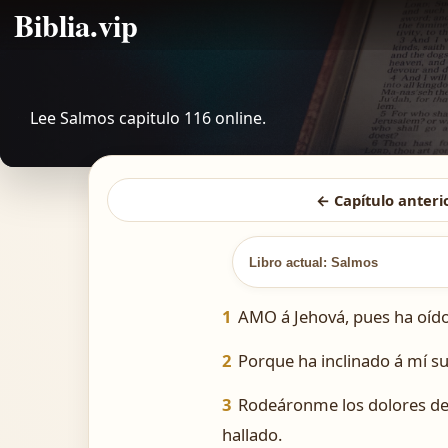
Biblia.vip
Lee Salmos capitulo 116 online.
← Capítulo anteri
Libro actual: Salmos
1
AMO á Jehová, pues ha oído 
2
Porque ha inclinado á mí su
3
Rodeáronme los dolores de 
hallado.