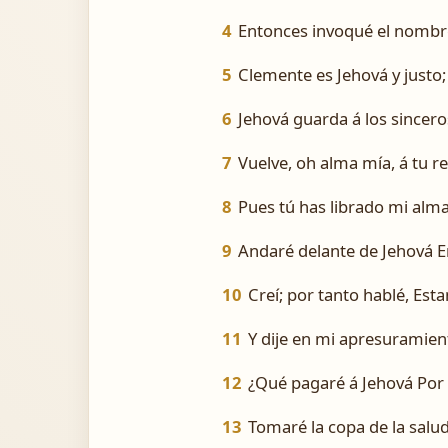
4
Entonces invoqué el nombre 
5
Clemente es Jehová y justo;
6
Jehová guarda á los sincero
7
Vuelve, oh alma mía, á tu r
8
Pues tú has librado mi alma
9
Andaré delante de Jehová En 
10
Creí; por tanto hablé, Est
11
Y dije en mi apresuramie
12
¿Qué pagaré á Jehová Por
13
Tomaré la copa de la salud