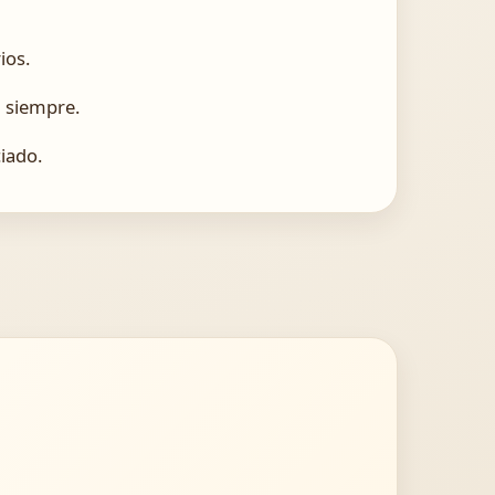
ios.
a siempre.
ciado.