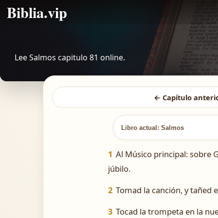
Biblia.vip
Lee Salmos capitulo 81 online.
← Capítulo anteri
Libro actual: Salmos
1
Al Músico principal: sobre 
júbilo.
2
Tomad la canción, y tañed el 
3
Tocad la trompeta en la nue