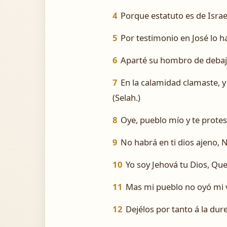
4
Porque estatuto es de Israe
5
Por testimonio en José lo h
6
Aparté su hombro de debajo
7
En la calamidad clamaste, y 
(Selah.)
8
Oye, pueblo mío y te protest
9
No habrá en ti dios ajeno, N
10
Yo soy Jehová tu Dios, Que 
11
Mas mi pueblo no oyó mi v
12
Dejélos por tanto á la du