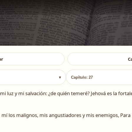
or
C
▾
Capítulo: 27
i luz y mi salvación: ¿de quién temeré? Jehová es la fortal
 mí los malignos, mis angustiadores y mis enemigos, Para 