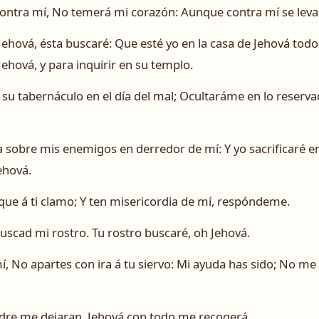
ntra mí, No temerá mi corazón: Aunque contra mí se levan
ová, ésta buscaré: Que esté yo en la casa de Jehová todos 
hová, y para inquirir en su templo.
su tabernáculo en el día del mal; Ocultaráme en lo reserv
 sobre mis enemigos en derredor de mí: Y yo sacrificaré en
ehová.
que á ti clamo; Y ten misericordia de mí, respóndeme.
Buscad mi rostro. Tu rostro buscaré, oh Jehová.
í, No apartes con ira á tu siervo: Mi ayuda has sido; No m
re me dejaran, Jehová con todo me recogerá.