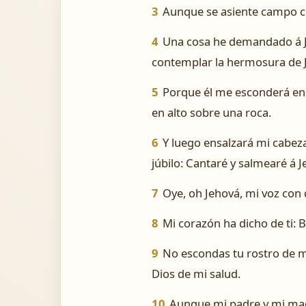
3
Aunque se asiente campo co
4
Una cosa he demandado á Jeh
contemplar la hermosura de Je
5
Porque él me esconderá en 
en alto sobre una roca.
6
Y luego ensalzará mi cabeza
júbilo: Cantaré y salmearé á J
7
Oye, oh Jehová, mi voz con 
8
Mi corazón ha dicho de ti: 
9
No escondas tu rostro de m
Dios de mi salud.
10
Aunque mi padre y mi mad