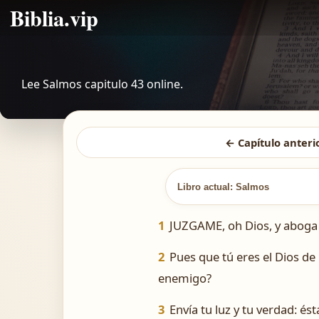
Biblia.vip
Lee Salmos capitulo 43 online.
← Capítulo anteri
Libro actual: Salmos
1
JUZGAME, oh Dios, y aboga 
2
Pues que tú eres el Dios de
enemigo?
3
Envía tu luz y tu verdad: é