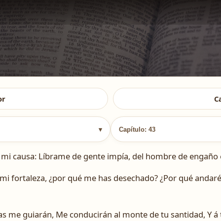
or
C
▾
Capítulo: 43
mi causa: Líbrame de gente impía, del hombre de engaño é
 mi fortaleza, ¿por qué me has desechado? ¿Por qué andaré
stas me guiarán, Me conducirán al monte de tu santidad, Y á