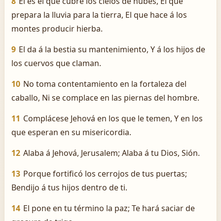
8
El es el que cubre los cielos de nubes, El que
prepara la lluvia para la tierra, El que hace á los
montes producir hierba.
9
El da á la bestia su mantenimiento, Y á los hijos de
los cuervos que claman.
10
No toma contentamiento en la fortaleza del
caballo, Ni se complace en las piernas del hombre.
11
Complácese Jehová en los que le temen, Y en los
que esperan en su misericordia.
12
Alaba á Jehová, Jerusalem; Alaba á tu Dios, Sión.
13
Porque fortificó los cerrojos de tus puertas;
Bendijo á tus hijos dentro de ti.
14
El pone en tu término la paz; Te hará saciar de