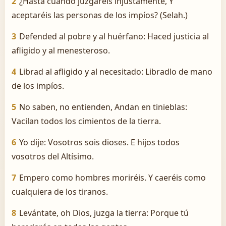
2
¿Hasta cuándo juzgaréis injustamente, Y
aceptaréis las personas de los impíos? (Selah.)
3
Defended al pobre y al huérfano: Haced justicia al
afligido y al menesteroso.
4
Librad al afligido y al necesitado: Libradlo de mano
de los impíos.
5
No saben, no entienden, Andan en tinieblas:
Vacilan todos los cimientos de la tierra.
6
Yo dije: Vosotros sois dioses. E hijos todos
vosotros del Altísimo.
7
Empero como hombres moriréis. Y caeréis como
cualquiera de los tiranos.
8
Levántate, oh Dios, juzga la tierra: Porque tú