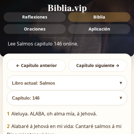
Biblia.vip
Reflexiones
Biblia
Oraciones
Aplicación
Lee Salmos capitulo 146 online.
← Capítulo anterior
Capítulo siguiente →
▾
Libro actual: Salmos
▾
Capítulo: 146
1
Aleluya. ALABA, oh alma mía, á Jehová.
2
Alabaré á Jehová en mi vida: Cantaré salmos á mi