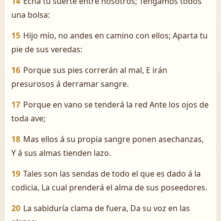
14
Echa tu suerte entre nosotros; Tengamos todos
una bolsa:
15
Hijo mío, no andes en camino con ellos; Aparta tu
pie de sus veredas:
16
Porque sus pies correrán al mal, E irán
presurosos á derramar sangre.
17
Porque en vano se tenderá la red Ante los ojos de
toda ave;
18
Mas ellos á su propia sangre ponen asechanzas,
Y á sus almas tienden lazo.
19
Tales son las sendas de todo el que es dado á la
codicia, La cual prenderá el alma de sus poseedores.
20
La sabiduría clama de fuera, Da su voz en las