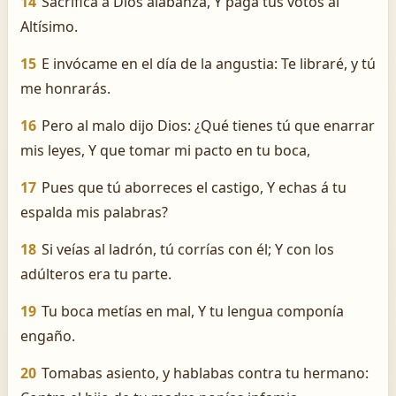
14
Sacrifica á Dios alabanza, Y paga tus votos al
Altísimo.
15
E invócame en el día de la angustia: Te libraré, y tú
me honrarás.
16
Pero al malo dijo Dios: ¿Qué tienes tú que enarrar
mis leyes, Y que tomar mi pacto en tu boca,
17
Pues que tú aborreces el castigo, Y echas á tu
espalda mis palabras?
18
Si veías al ladrón, tú corrías con él; Y con los
adúlteros era tu parte.
19
Tu boca metías en mal, Y tu lengua componía
engaño.
20
Tomabas asiento, y hablabas contra tu hermano: