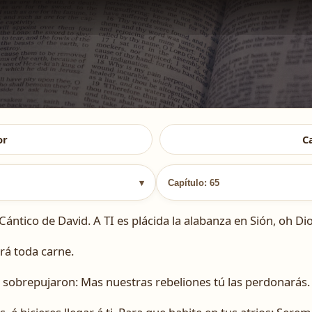
or
C
▾
Capítulo: 65
Cántico de David. A TI es plácida la alabanza en Sión, oh Dios
drá toda carne.
 sobrepujaron: Mas nuestras rebeliones tú las perdonarás.