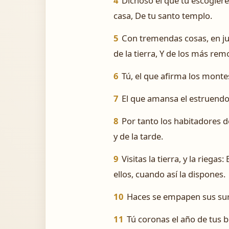
4
Dichoso el que tú escogieres
casa, De tu santo templo.
5
Con tremendas cosas, en ju
de la tierra, Y de los más rem
6
Tú, el que afirma los monte
7
El que amansa el estruendo 
8
Por tanto los habitadores de
y de la tarde.
9
Visitas la tierra, y la rieg
ellos, cuando así la dispones.
10
Haces se empapen sus surc
11
Tú coronas el año de tus b