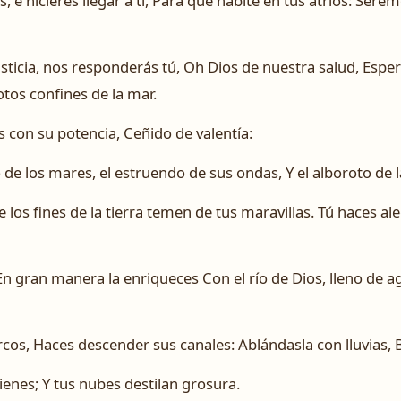
, é hicieres llegar á ti, Para que habite en tus atrios: Sere
sticia, nos responderás tú, Oh Dios de nuestra salud, Espe
otos confines de la mar.
s con su potencia, Ceñido de valentía:
de los mares, el estruendo de sus ondas, Y el alboroto de l
 los fines de la tierra temen de tus maravillas. Tú haces al
as: En gran manera la enriqueces Con el río de Dios, lleno de 
os, Haces descender sus canales: Ablándasla con lluvias, 
ienes; Y tus nubes destilan grosura.