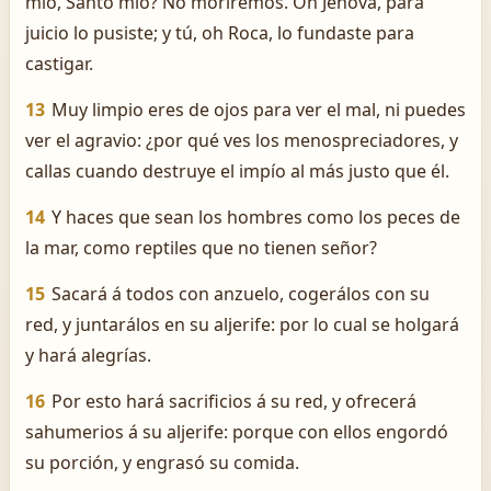
mío, Santo mío? No moriremos. Oh Jehová, para
juicio lo pusiste; y tú, oh Roca, lo fundaste para
castigar.
13
Muy limpio eres de ojos para ver el mal, ni puedes
ver el agravio: ¿por qué ves los menospreciadores, y
callas cuando destruye el impío al más justo que él.
14
Y haces que sean los hombres como los peces de
la mar, como reptiles que no tienen señor?
15
Sacará á todos con anzuelo, cogerálos con su
red, y juntarálos en su aljerife: por lo cual se holgará
y hará alegrías.
16
Por esto hará sacrificios á su red, y ofrecerá
sahumerios á su aljerife: porque con ellos engordó
su porción, y engrasó su comida.