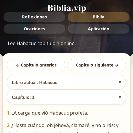
Biblia.vip
Reflexiones
Biblia
Oraciones
Aplicación
Lee Habacuc capitulo 1 online.
← Capítulo anterior
Capítulo siguiente →
▾
Libro actual: Habacuc
▾
Capítulo: 1
1
LA carga que vió Habacuc profeta.
2
¿Hasta cuándo, oh Jehová, clamaré, y no oirás; y