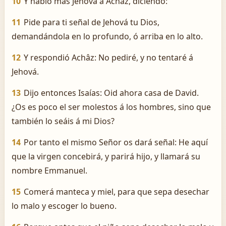
10
Y habló más Jehová á Achâz, diciendo:
11
Pide para ti señal de Jehová tu Dios,
demandándola en lo profundo, ó arriba en lo alto.
12
Y respondió Achâz: No pediré, y no tentaré á
Jehová.
13
Dijo entonces Isaías: Oid ahora casa de David.
¿Os es poco el ser molestos á los hombres, sino que
también lo seáis á mi Dios?
14
Por tanto el mismo Señor os dará señal: He aquí
que la virgen concebirá, y parirá hijo, y llamará su
nombre Emmanuel.
15
Comerá manteca y miel, para que sepa desechar
lo malo y escoger lo bueno.