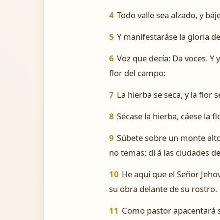
4
Todo valle sea alzado, y báj
5
Y manifestaráse la gloria d
6
Voz que decía: Da voces. Y 
flor del campo:
7
La hierba se seca, y la flor
8
Sécase la hierba, cáese la 
9
Súbete sobre un monte alto
no temas; di á las ciudades de 
10
He aquí que el Señor Jehov
su obra delante de su rostro.
11
Como pastor apacentará su