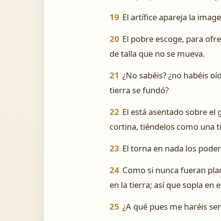
19
El artífice apareja la image
20
El pobre escoge, para ofr
de talla que no se mueva.
21
¿No sabéis? ¿no habéis oí
tierra se fundó?
22
El está asentado sobre el 
cortina, tiéndelos como una 
23
El torna en nada los poder
24
Como si nunca fueran pla
en la tierra; así que sopla en 
25
¿A qué pues me haréis seme