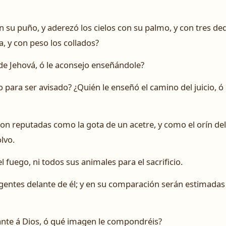
 su puño, y aderezó los cielos con su palmo, y con tres dedo
, y con peso los collados?
 de Jehová, ó le aconsejo enseñándole?
ara ser avisado? ¿Quién le enseñó el camino del juicio, ó 
son reputadas como la gota de un acetre, y como el orín de
lvo.
l fuego, ni todos sus animales para el sacrificio.
entes delante de él; y en su comparación serán estimadas
ante á Dios, ó qué imagen le compondréis?