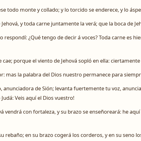
ese todo monte y collado; y lo torcido se enderece, y lo áspe
e Jehová, y toda carne juntamente la verá; que la boca de Je
yo respondí: ¿Qué tengo de decir á voces? Toda carne es hie
 se cae; porque el viento de Jehová sopló en ella: ciertamente
flor: mas la palabra del Dios nuestro permanece para siempr
, anunciadora de Sión; levanta fuertemente tu voz, anuncia
Judá: ­Veis aquí el Dios vuestro!
á vendrá con fortaleza, y su brazo se enseñoreará: he aquí q
 rebaño; en su brazo cogerá los corderos, y en su seno los