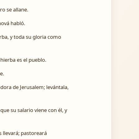
ro se allane.
hová habló.
rba, y toda su gloria como
 hierba es el pueblo.
e.
dora de Jerusalem; levántala,
ue su salario viene con él, y
 llevará; pastoreará