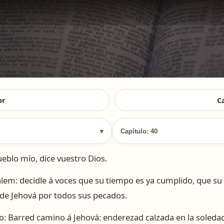
or
C
▾
Capítulo: 40
blo mío, dice vuestro Dios.
alem: decidle á voces que su tiempo es ya cumplido, que s
 de Jehová por todos sus pecados.
o: Barred camino á Jehová: enderezad calzada en la soledad