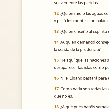
suavemente las paridas.
12
¿Quién midió las aguas con
y pesó los montes con balanza
13
¿Quién enseñó al espíritu
14
¿A quién demandó consejo p
la senda de la prudencia?
15
He aquí que las naciones 
desaparecer las islas como po
16
Ni el Líbano bastará para e
17
Como nada son todas las g
que no es.
18
¿A qué pues haréis semej