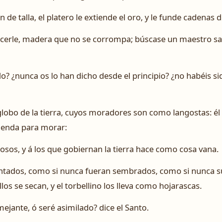
n de talla, el platero le extiende el oro, y le funde cadenas d
ecerle, madera que no se corrompa; búscase un maestro sa
do? ¿nunca os lo han dicho desde el principio? ¿no habéis 
globo de la tierra, cuyos moradores son como langostas: él
tienda para morar:
osos, y á los que gobiernan la tierra hace como cosa vana.
ntados, como si nunca fueran sembrados, como si nunca su
ellos se secan, y el torbellino los lleva como hojarascas.
jante, ó seré asimilado? dice el Santo.