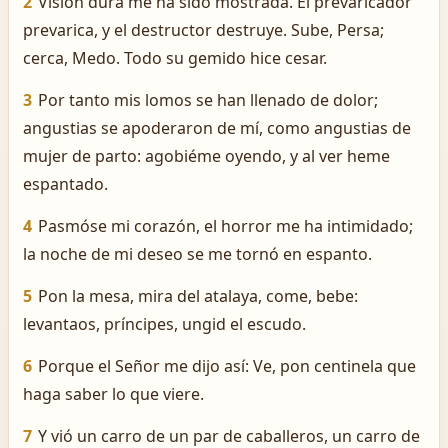
2
Visión dura me ha sido mostrada. El prevaricador
prevarica, y el destructor destruye. Sube, Persa;
cerca, Medo. Todo su gemido hice cesar.
3
Por tanto mis lomos se han llenado de dolor;
angustias se apoderaron de mí, como angustias de
mujer de parto: agobiéme oyendo, y al ver heme
espantado.
4
Pasmóse mi corazón, el horror me ha intimidado;
la noche de mi deseo se me tornó en espanto.
5
Pon la mesa, mira del atalaya, come, bebe:
levantaos, príncipes, ungid el escudo.
6
Porque el Señor me dijo así: Ve, pon centinela que
haga saber lo que viere.
7
Y vió un carro de un par de caballeros, un carro de