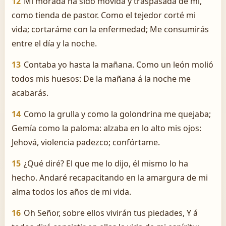
12
Mi morada ha sido movida y traspasada de mí,
como tienda de pastor. Como el tejedor corté mi
vida; cortaráme con la enfermedad; Me consumirás
entre el día y la noche.
13
Contaba yo hasta la mañana. Como un león molió
todos mis huesos: De la mañana á la noche me
acabarás.
14
Como la grulla y como la golondrina me quejaba;
Gemía como la paloma: alzaba en lo alto mis ojos:
Jehová, violencia padezco; confórtame.
15
¿Qué diré? El que me lo dijo, él mismo lo ha
hecho. Andaré recapacitando en la amargura de mi
alma todos los años de mi vida.
16
Oh Señor, sobre ellos vivirán tus piedades, Y á