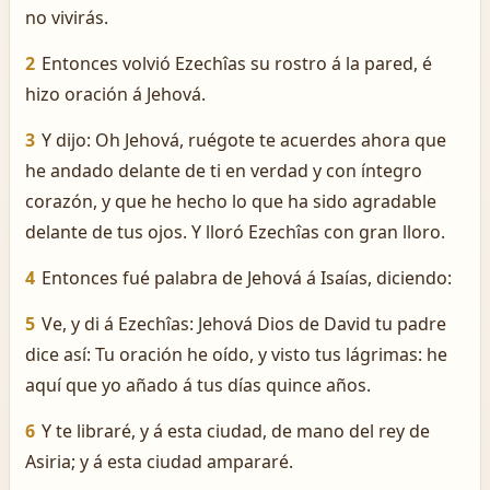
no vivirás.
2
Entonces volvió Ezechîas su rostro á la pared, é
hizo oración á Jehová.
3
Y dijo: Oh Jehová, ruégote te acuerdes ahora que
he andado delante de ti en verdad y con íntegro
corazón, y que he hecho lo que ha sido agradable
delante de tus ojos. Y lloró Ezechîas con gran lloro.
4
Entonces fué palabra de Jehová á Isaías, diciendo:
5
Ve, y di á Ezechîas: Jehová Dios de David tu padre
dice así: Tu oración he oído, y visto tus lágrimas: he
aquí que yo añado á tus días quince años.
6
Y te libraré, y á esta ciudad, de mano del rey de
Asiria; y á esta ciudad ampararé.