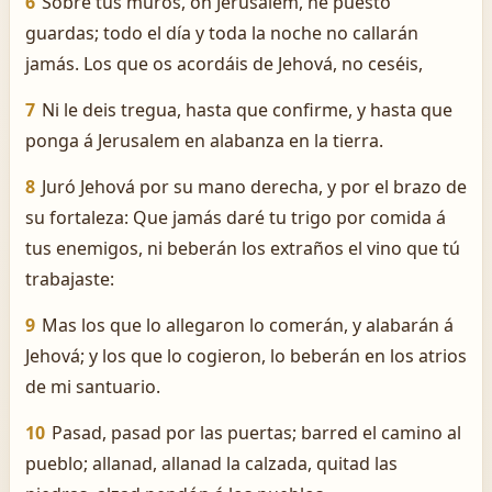
6
Sobre tus muros, oh Jerusalem, he puesto
guardas; todo el día y toda la noche no callarán
jamás. Los que os acordáis de Jehová, no ceséis,
7
Ni le deis tregua, hasta que confirme, y hasta que
ponga á Jerusalem en alabanza en la tierra.
8
Juró Jehová por su mano derecha, y por el brazo de
su fortaleza: Que jamás daré tu trigo por comida á
tus enemigos, ni beberán los extraños el vino que tú
trabajaste:
9
Mas los que lo allegaron lo comerán, y alabarán á
Jehová; y los que lo cogieron, lo beberán en los atrios
de mi santuario.
10
Pasad, pasad por las puertas; barred el camino al
pueblo; allanad, allanad la calzada, quitad las