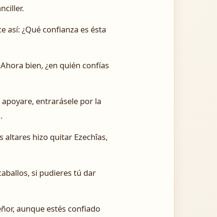
ciller.
ice así: ¿Qué confianza es ésta
 Ahora bien, ¿en quién confías
e apoyare, entrarásele por la
.
 altares hizo quitar Ezechîas,
aballos, si pudieres tú dar
eñor, aunque estés confiado