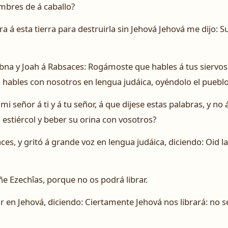
mbres de á caballo?
a á esta tierra para destruirla sin Jehová Jehová me dijo: S
ebna y Joah á Rabsaces: Rogámoste que hables á tus siervos
 hables con nosotros en lengua judáica, oyéndolo el pueblo
mi señor á ti y á tu señor, á que dijese estas palabras, y n
estiércol y beber su orina con vosotros?
es, y gritó á grande voz en lengua judáica, diciendo: Oid las
añe Ezechîas, porque no os podrá librar.
r en Jehová, diciendo: Ciertamente Jehová nos librará: no 