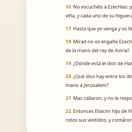
16
No escuchéis á Ezechîas: p
viña, y cada uno de su higuer
17
Hasta que yo venga y os lle
18
Mirad no os engañe Ezechîa
de la mano del rey de Asiria?
19
¿Dónde está el dios de Ha
20
¿Qué dios hay entre los di
mano á Jerusalem?
21
Mas callaron, y no le resp
22
Entonces Eliacim hijo de H
rotos sus vestidos, y contáro