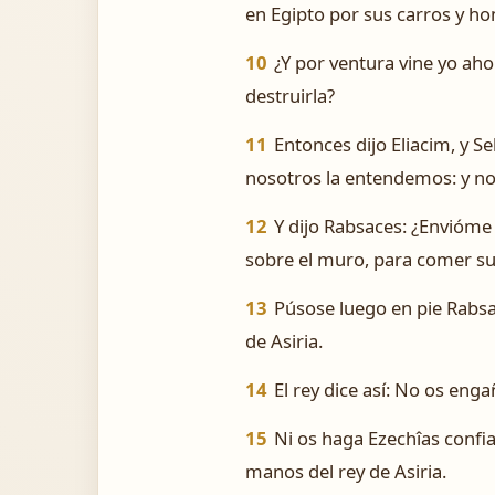
en Egipto por sus carros y ho
10
¿Y por ventura vine yo ahor
destruirla?
11
Entonces dijo Eliacim, y S
nosotros la entendemos: y no
12
Y dijo Rabsaces: ¿Envióme 
sobre el muro, para comer su 
13
Púsose luego en pie Rabsac
de Asiria.
14
El rey dice así: No os eng
15
Ni os haga Ezechîas confia
manos del rey de Asiria.