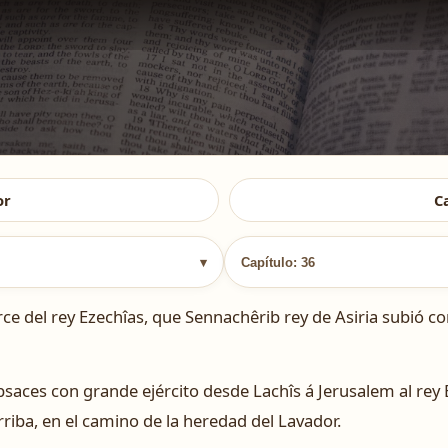
or
C
▾
Capítulo: 36
 del rey Ezechîas, que Sennachêrib rey de Asiria subió co
Rabsaces con grande ejército desde Lachîs á Jerusalem al rey
rriba, en el camino de la heredad del Lavador.