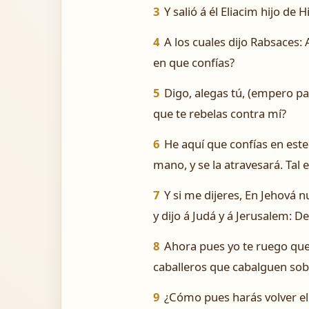
3
Y salió á él Eliacim hijo de 
4
A los cuales dijo Rabsaces: A
en que confías?
5
Digo, alegas tú, (empero pa
que te rebelas contra mí?
6
He aquí que confías en este 
mano, y se la atravesará. Tal 
7
Y si me dijeres, En Jehová n
y dijo á Judá y á Jerusalem: D
8
Ahora pues yo te ruego que d
caballeros que cabalguen sobr
9
¿Cómo pues harás volver el