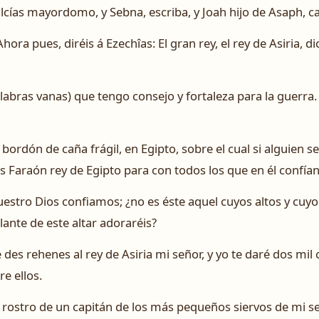
Hilcías mayordomo, y Sebna, escriba, y Joah hijo de Asaph, can
hora pues, diréis á Ezechîas: El gran rey, el rey de Asiria, d
labras vanas) que tengo consejo y fortaleza para la guerra.
bordón de caña frágil, en Egipto, sobre el cual si alguien s
es Faraón rey de Egipto para con todos los que en él confían
uestro Dios confiamos; ¿no es éste aquel cuyos altos y cuyos
elante de este altar adoraréis?
es rehenes al rey de Asiria mi señor, y yo te daré dos mil c
e ellos.
 rostro de un capitán de los más pequeños siervos de mi s