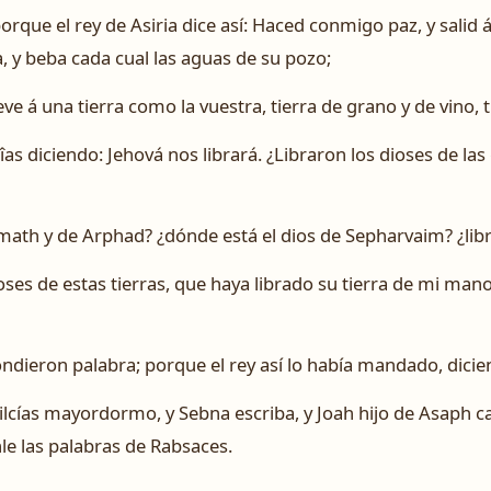
orque el rey de Asiria dice así: Haced conmigo paz, y salid
a, y beba cada cual las aguas de su pozo;
ve á una tierra como la vuestra, tierra de grano y de vino, t
s diciendo: Jehová nos librará. ¿Libraron los dioses de las
math y de Arphad? ¿dónde está el dios de Sepharvaim? ¿li
oses de estas tierras, que haya librado su tierra de mi mano
ondieron palabra; porque el rey así lo había mandado, dicie
ilcías mayordormo, y Sebna escriba, y Joah hijo de Asaph can
nle las palabras de Rabsaces.