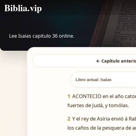
Biblia.vip
Lee Isaias capitulo 36 online.
← Capítulo anteri
Libro actual: Isaías
1
ACONTECIO en el año catorce
fuertes de Judá, y tomólas.
2
Y el rey de Asiria envió á 
los caños de la pesquera de a