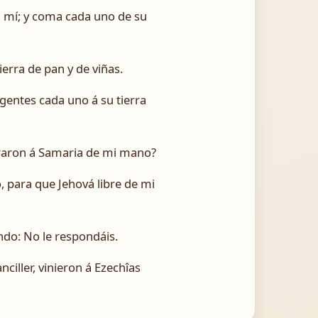
 á mí; y coma cada uno de su
ierra de pan y de viñas.
 gentes cada uno á su tierra
braron á Samaria de mi mano?
, para que Jehová libre de mi
ndo: No le respondáis.
ciller, vinieron á Ezechîas