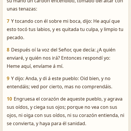
su mano un carbón encendido, tomado del altar con
unas tenazas:
7
Y tocando con él sobre mi boca, dijo: He aquí que
esto tocó tus labios, y es quitada tu culpa, y limpio tu
pecado.
8
Después oí la voz del Señor, que decía: ¿A quién
enviaré, y quién nos irá? Entonces respondí yo:
Heme aquí, envíame á mí.
9
Y dijo: Anda, y di á este pueblo: Oid bien, y no
entendáis; ved por cierto, mas no comprendáis.
10
Engruesa el corazón de aqueste pueblo, y agrava
sus oídos, y ciega sus ojos; porque no vea con sus
ojos, ni oiga con sus oídos, ni su corazón entienda, ni
se convierta, y haya para él sanidad.