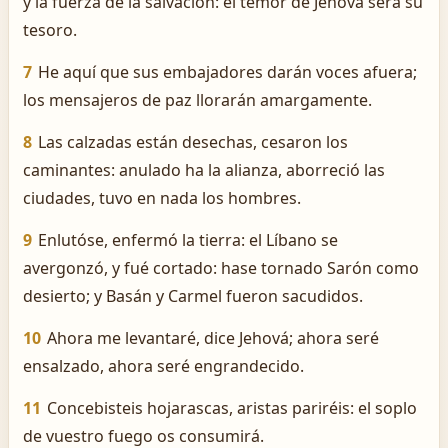
y la fuerza de la salvación: el temor de Jehová será su
tesoro.
7
He aquí que sus embajadores darán voces afuera;
los mensajeros de paz llorarán amargamente.
8
Las calzadas están desechas, cesaron los
caminantes: anulado ha la alianza, aborreció las
ciudades, tuvo en nada los hombres.
9
Enlutóse, enfermó la tierra: el Líbano se
avergonzó, y fué cortado: hase tornado Sarón como
desierto; y Basán y Carmel fueron sacudidos.
10
Ahora me levantaré, dice Jehová; ahora seré
ensalzado, ahora seré engrandecido.
11
Concebisteis hojarascas, aristas pariréis: el soplo
de vuestro fuego os consumirá.