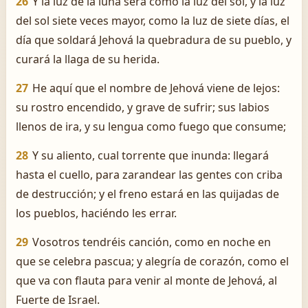
26
Y la luz de la luna será como la luz del sol, y la luz
del sol siete veces mayor, como la luz de siete días, el
día que soldará Jehová la quebradura de su pueblo, y
curará la llaga de su herida.
27
He aquí que el nombre de Jehová viene de lejos:
su rostro encendido, y grave de sufrir; sus labios
llenos de ira, y su lengua como fuego que consume;
28
Y su aliento, cual torrente que inunda: llegará
hasta el cuello, para zarandear las gentes con criba
de destrucción; y el freno estará en las quijadas de
los pueblos, haciéndo les errar.
29
Vosotros tendréis canción, como en noche en
que se celebra pascua; y alegría de corazón, como el
que va con flauta para venir al monte de Jehová, al
Fuerte de Israel.