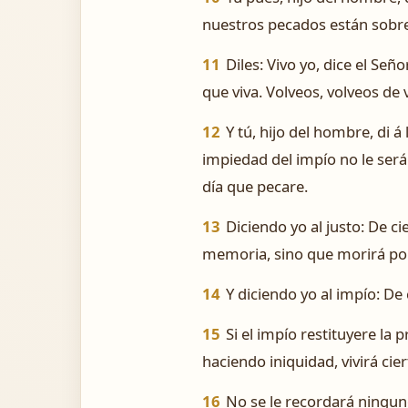
nuestros pecados están sobre
11
Diles: Vivo yo, dice el Se
que viva. Volveos, volveos de 
12
Y tú, hijo del hombre, di á 
impiedad del impío no le será e
día que pecare.
13
Diciendo yo al justo: De ci
memoria, sino que morirá por
14
Y diciendo yo al impío: De c
15
Si el impío restituyere la
haciendo iniquidad, vivirá ci
16
No se le recordará ninguno