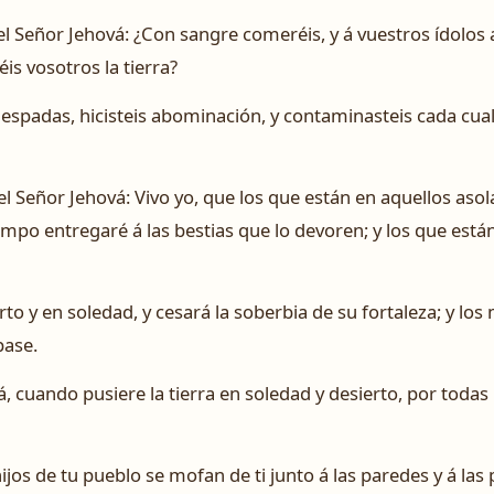
 el Señor Jehová: ¿Con sangre comeréis, y á vuestros ídolos a
is vosotros la tierra?
 espadas, hicisteis abominación, y contaminasteis cada cual
 el Señor Jehová: Vivo yo, que los que están en aquellos aso
ampo entregaré á las bestias que lo devoren; y los que están 
rto y en soledad, y cesará la soberbia de su fortaleza; y lo
pase.
á, cuando pusiere la tierra en soledad y desierto, por toda
hijos de tu pueblo se mofan de ti junto á las paredes y á las 