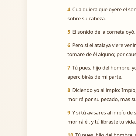
4
Cualquiera que oyere el son
sobre su cabeza.
5
El sonido de la corneta oyó,
6
Pero si el atalaya viere veni
tomare de él alguno; por ca
7
Tú pues, hijo del hombre, yo
apercibirás de mi parte.
8
Diciendo yo al impío: Impío
morirá por su pecado, mas s
9
Y si tú avisares al impío de
morirá él, y tú libraste tu vida.
10
Tú pues, hijo del hombre, 