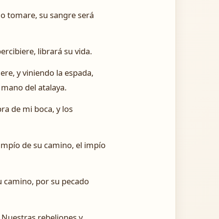
 lo tomare, su sangre será
rcibiere, librará su vida.
iere, y viniendo la espada,
mano del atalaya.
bra de mi boca, y los
 impío de su camino, el impío
 su camino, por su pecado
: Nuestras rebeliones y