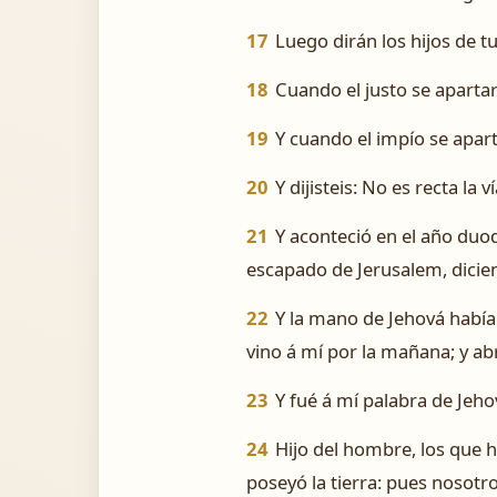
17
Luego dirán los hijos de tu 
18
Cuando el justo se apartare
19
Y cuando el impío se apartar
20
Y dijisteis: No es recta la
21
Y aconteció en el año duod
escapado de Jerusalem, dicien
22
Y la mano de Jehová había 
vino á mí por la mañana; y ab
23
Y fué á mí palabra de Jeho
24
Hijo del hombre, los que h
poseyó la tierra: pues nosotr