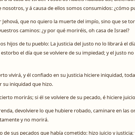
 nosotros, y á causa de ellos somos consumidos: ¿cómo p
ñor Jehová, que no quiero la muerte del impío, sino que se to
vuestros caminos: ¿y por qué moriréis, oh casa de Israel?
los hijos de tu pueblo: La justicia del justo no lo librará el dí
storbo el día que se volviere de su impiedad; y el justo no p
erto vivirá, y él confiado en su justicia hiciere iniquidad, to
 su iniquidad que hizo.
ierto morirás; si él se volviere de su pecado, é hiciere juicio 
 prenda, devolviere lo que hubiere robado, caminare en las o
ertamente y no morirá.
 de sus pecados que había cometido: hizo juicio y justicia; 