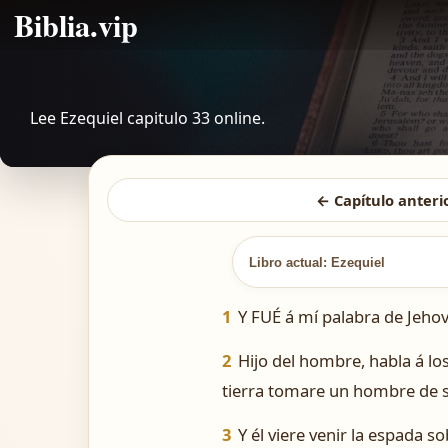
Biblia.vip
Lee Ezequiel capitulo 33 online.
← Capítulo anteri
Libro actual: Ezequiel
1
Y FUÉ á mí palabra de Jehov
2
Hijo del hombre, habla á los
tierra tomare un hombre de su
3
Y él viere venir la espada so