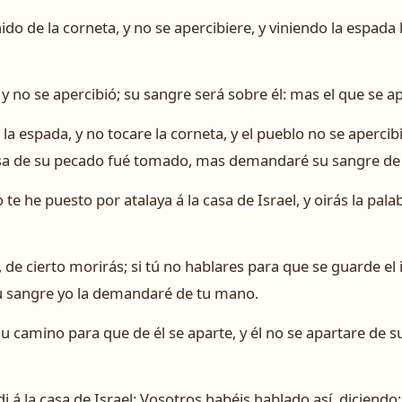
ido de la corneta, y no se apercibiere, y viniendo la espada
 y no se apercibió; su sangre será sobre él: mas el que se ape
r la espada, y no tocare la corneta, y el pueblo no se apercib
usa de su pecado fué tomado, mas demandaré su sangre de 
 te he puesto por atalaya á la casa de Israel, y oirás la pala
, de cierto morirás; si tú no hablares para que se guarde el
u sangre yo la demandaré de tu mano.
 su camino para que de él se aparte, y él no se apartare de
di á la casa de Israel: Vosotros habéis hablado así, diciendo