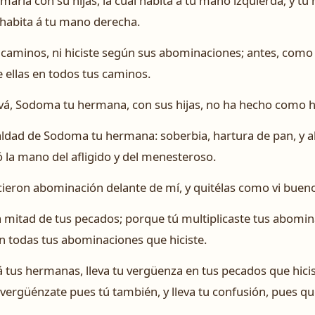
aria con su hijas, la cual habita á tu mano izquierda; y t
 habita á tu mano derecha.
 caminos, ni hiciste según sus abominaciones; antes, como 
 ellas en todos tus caminos.
ová, Sodoma tu hermana, con sus hijas, no ha hecho como hici
aldad de Sodoma tu hermana: soberbia, hartura de pan, y 
ró la mano del afligido y del menesteroso.
cieron abominación delante de mí, y quitélas como vi buen
a mitad de tus pecados; porque tú multiplicaste tus abomin
n todas tus abominaciones que hiciste.
á tus hermanas, lleva tu vergüenza en tus pecados que hi
avergüénzate pues tú también, y lleva tu confusión, pues que