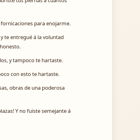
abriste tus piernas á cuantos
s fornicaciones para enojarme.
 y te entregué á la voluntad
shonesto.
los, y tampoco te hartaste.
poco con esto te hartaste.
osas, obras de una poderosa
lazas! Y no fuiste semejante á