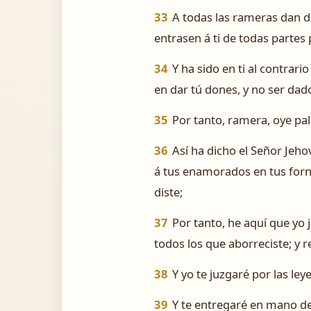
33
A todas las rameras dan d
entrasen á ti de todas partes 
34
Y ha sido en ti al contrar
en dar tú dones, y no ser dado
35
Por tanto, ramera, oye pa
36
Así ha dicho el Señor Jeh
á tus enamorados en tus fornic
diste;
37
Por tanto, he aquí que yo
todos los que aborreciste; y r
38
Y yo te juzgaré por las ley
39
Y te entregaré en mano de e