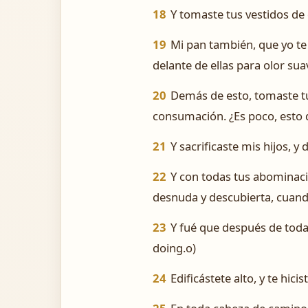
18
Y tomaste tus vestidos de d
19
Mi pan también, que yo te h
delante de ellas para olor suav
20
Demás de esto, tomaste tus
consumación. ¿Es poco, esto 
21
Y sacrificaste mis hijos, y 
22
Y con todas tus abominaci
desnuda y descubierta, cuand
23
Y fué que después de toda 
doing.o)
24
Edificástete alto, y te hicis