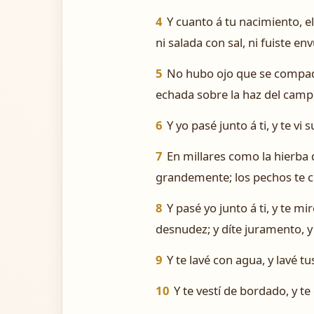
4
Y cuanto á tu nacimiento, e
ni salada con sal, ni fuiste env
5
No hubo ojo que se compadec
echada sobre la haz del campo
6
Y yo pasé junto á ti, y te vi 
7
En millares como la hierba 
grandemente; los pechos te cr
8
Y pasé yo junto á ti, y te m
desnudez; y díte juramento, y 
9
Y te lavé con agua, y lavé t
10
Y te vestí de bordado, y te 