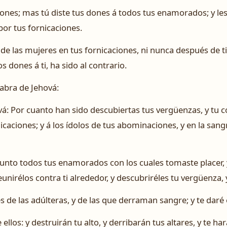
ones; mas tú diste tus dones á todos tus enamorados; y les
por tus fornicaciones.
io de las mujeres en tus fornicaciones, ni nunca después de t
s dones á ti, ha sido al contrario.
labra de Jehová:
ová: Por cuanto han sido descubiertas tus vergüenzas, y tu 
aciones; y á los ídolos de tus abominaciones, y en la sangre
 junto todos tus enamorados con los cuales tomaste placer,
eunirélos contra ti alrededor, y descubriréles tu vergüenza,
es de las adúlteras, y de las que derraman sangre; y te daré 
llos: y destruirán tu alto, y derribarán tus altares, y te h