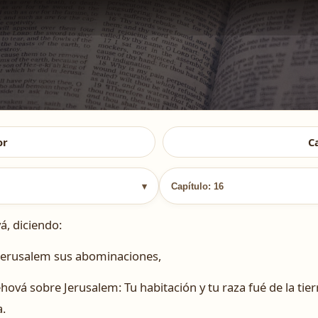
or
C
▾
Capítulo: 16
á, diciendo:
á Jerusalem sus abominaciones,
Jehová sobre Jerusalem: Tu habitación y tu raza fué de la ti
.