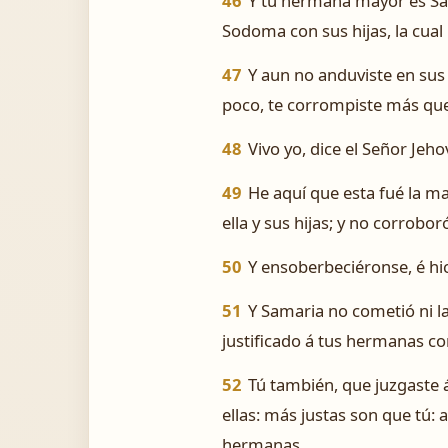
46
Y tu hermana mayor es Sam
Sodoma con sus hijas, la cual
47
Y aun no anduviste en sus
poco, te corrompiste más que
48
Vivo yo, dice el Señor Jeh
49
He aquí que esta fué la m
ella y sus hijas; y no corrobo
50
Y ensoberbeciéronse, é hi
51
Y Samaria no cometió ni l
justificado á tus hermanas co
52
Tú también, que juzgaste 
ellas: más justas son que tú: 
hermanas.