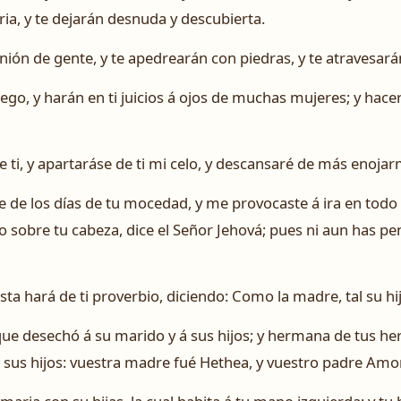
oria, y te dejarán desnuda y descubierta.
unión de gente, y te apedrearán con piedras, y te atravesar
go, y harán en ti juicios á ojos de muchas mujeres; y hacer
e ti, y apartaráse de ti mi celo, y descansaré de más enojar
 de los días de tu mocedad, y me provocaste á ira en todo 
 sobre tu cabeza, dice el Señor Jehová; pues ni aun has p
ta hará de ti proverbio, diciendo: Como la madre, tal su hij
 que desechó á su marido y á sus hijos; y hermana de tus h
 sus hijos: vuestra madre fué Hethea, y vuestro padre Amo