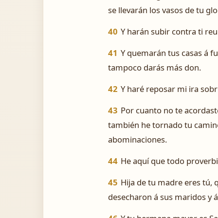
se llevarán los vasos de tu gl
40
Y harán subir contra ti re
41
Y quemarán tus casas á fue
tampoco darás más don.
42
Y haré reposar mi ira sobr
43
Por cuanto no te acordaste
también he tornado tu camino
abominaciones.
44
He aquí que todo proverbis
45
Hija de tu madre eres tú,
desecharon á sus maridos y á