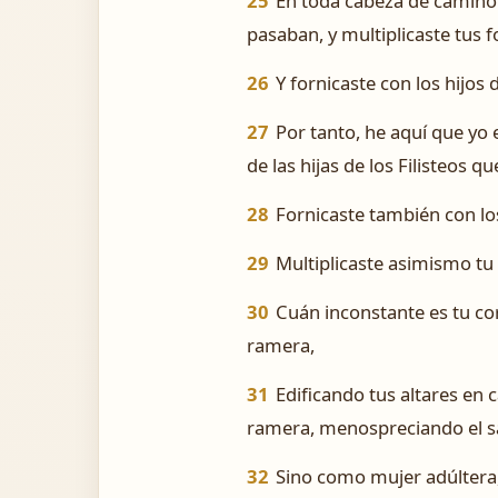
25
En toda cabeza de camino e
pasaban, y multiplicaste tus f
26
Y fornicaste con los hijos
27
Por tanto, he aquí que yo 
de las hijas de los Filisteos
28
Fornicaste también con los
29
Multiplicaste asimismo tu 
30
Cuán inconstante es tu co
ramera,
31
Edificando tus altares en 
ramera, menospreciando el sa
32
Sino como mujer adúltera,