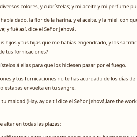
iversos colores, y cubrístelas; y mi aceite y mi perfume pus
abía dado, la flor de la harina, y el aceite, y la miel, con q
e; y fué así, dice el Señor Jehová.
 hijos y tus hijas que me habías engendrado, y los sacrific
de tus fornicaciones?
dístelos á ellas para que los hiciesen pasar por el fuego.
ones y tus fornicaciones no te has acordado de los días d
o estabas envuelta en tu sangre.
tu maldad (H­ay, ay de ti! dice el Señor Jehová,lare the wo
te altar en todas las plazas: