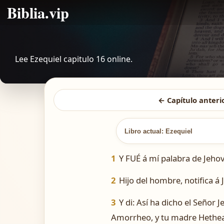
Biblia.vip
Lee Ezequiel capitulo 16 online.
← Capítulo anteri
Libro actual: Ezequiel
1
Y FUÉ á mí palabra de Jehov
2
Hijo del hombre, notifica 
3
Y di: Así ha dicho el Señor 
Amorrheo, y tu madre Hethea