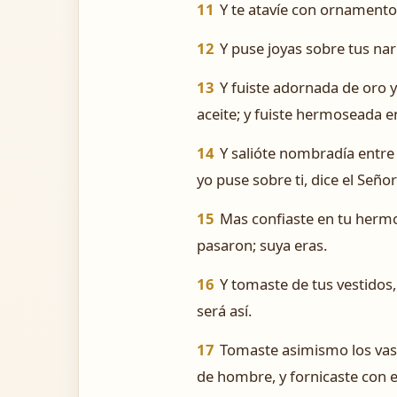
11
Y te atavíe con ornamentos,
12
Y puse joyas sobre tus nar
13
Y fuiste adornada de oro y 
aceite; y fuiste hermoseada e
14
Y salióte nombradía entre
yo puse sobre ti, dice el Seño
15
Mas confiaste en tu hermo
pasaron; suya eras.
16
Y tomaste de tus vestidos, 
será así.
17
Tomaste asimismo los vaso
de hombre, y fornicaste con el