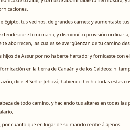
dificaste tu altar, y tornaste abominable tu hermosura, y 
ornicaciones.
 de Egipto, tus vecinos, de grandes carnes; y aumentaste tu
extendí sobre ti mi mano, y disminuí tu provisión ordinaria,
 que te aborrecen, las cuales se avergüenzan de tu camino de
 hijos de Assur por no haberte hartado; y fornicaste con el
fornicación en la tierra de Canaán y de los Caldeos: ni tam
razón, dice el Señor Jehová, habiendo hecho todas estas c
cabeza de todo camino, y haciendo tus altares en todas las p
lario,
 por cuanto que en lugar de su marido recibe á ajenos.