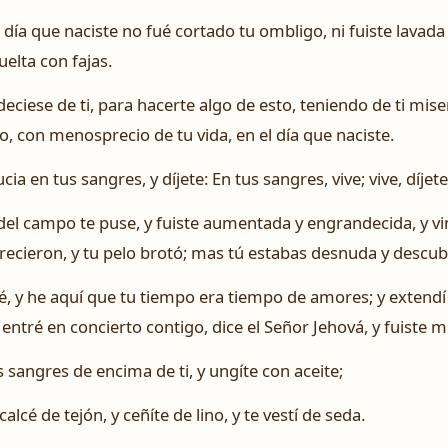
l día que naciste no fué cortado tu ombligo, ni fuiste lava
uelta con fajas.
iese de ti, para hacerte algo de esto, teniendo de ti miser
, con menosprecio de tu vida, en el día que naciste.
sucia en tus sangres, y díjete: En tus sangres, vive; vive, díjet
del campo te puse, y fuiste aumentada y engrandecida, y vi
ecieron, y tu pelo brotó; mas tú estabas desnuda y descub
iré, y he aquí que tu tiempo era tiempo de amores; y extendí
entré en concierto contigo, dice el Señor Jehová, y fuiste m
us sangres de encima de ti, y ungíte con aceite;
calcé de tejón, y ceñíte de lino, y te vestí de seda.