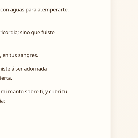
da con aguas para atemperarte,
icordia; sino que fuiste
e, en tus sangres.
niste á ser adornada
ierta.
 mi manto sobre ti, y cubrí tu
ía: