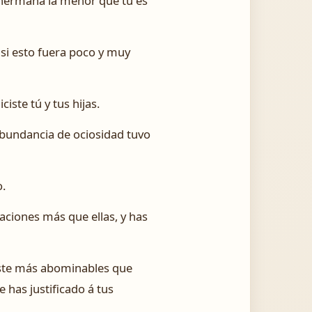
u hermana la menor que tú es
si esto fuera poco y muy
ste tú y tus hijas.
abundancia de ociosidad tuvo
o.
aciones más que ellas, y has
ciste más abominables que
 has justificado á tus