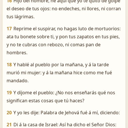
16
Hijo del hombre, he aquí que yo te quito de golpe
el deseo de tus ojos: no endeches, ni llores, ni corran
tus lágrimas.
17
Reprime el suspirar, no hagas luto de mortuorios:
ata tu bonete sobre ti, y pon tus zapatos en tus pies,
y no te cubras con rebozo, ni comas pan de
hombres.
18
Y hablé al pueblo por la mañana, y á la tarde
murió mi mujer: y á la mañana hice como me fué
mandado.
19
Y díjome el pueblo: ¿No nos enseñarás qué nos
significan estas cosas que tú haces?
20
Y yo les dije: Palabra de Jehová fué á mí, diciendo:
21
Di á la casa de Israel: Así ha dicho el Señor Dios: