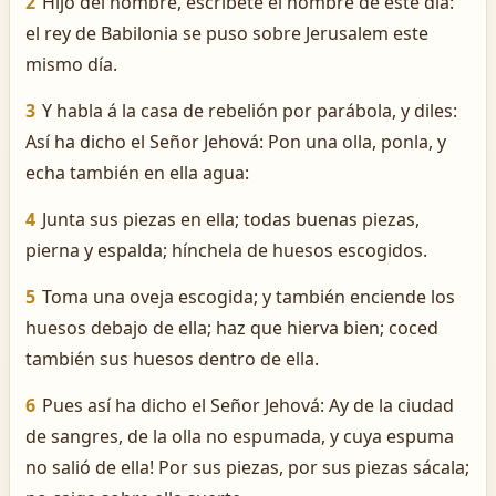
2
Hijo del hombre, escríbete el nombre de este día:
el rey de Babilonia se puso sobre Jerusalem este
mismo día.
3
Y habla á la casa de rebelión por parábola, y diles:
Así ha dicho el Señor Jehová: Pon una olla, ponla, y
echa también en ella agua:
4
Junta sus piezas en ella; todas buenas piezas,
pierna y espalda; hínchela de huesos escogidos.
5
Toma una oveja escogida; y también enciende los
huesos debajo de ella; haz que hierva bien; coced
también sus huesos dentro de ella.
6
Pues así ha dicho el Señor Jehová: ­Ay de la ciudad
de sangres, de la olla no espumada, y cuya espuma
no salió de ella! Por sus piezas, por sus piezas sácala;