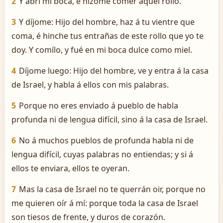
2
Y abrí mi boca, é hízome comer aquel rollo.
3
Y díjome: Hijo del hombre, haz á tu vientre que
coma, é hinche tus entrañas de este rollo que yo te
doy. Y comílo, y fué en mi boca dulce como miel.
4
Díjome luego: Hijo del hombre, ve y entra á la casa
de Israel, y habla á ellos con mis palabras.
5
Porque no eres enviado á pueblo de habla
profunda ni de lengua difícil, sino á la casa de Israel.
6
No á muchos pueblos de profunda habla ni de
lengua difícil, cuyas palabras no entiendas; y si á
ellos te enviara, ellos te oyeran.
7
Mas la casa de Israel no te querrán oir, porque no
me quieren oír á mí: porque toda la casa de Israel
son tiesos de frente, y duros de corazón.