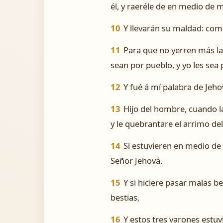
él, y raeréle de en medio de m
10
Y llevarán su maldad: como
11
Para que no yerren más la
sean por pueblo, y yo les sea 
12
Y fué á mí palabra de Jeho
13
Hijo del hombre, cuando l
y le quebrantare el arrimo del
14
Si estuvieren en medio de el
Señor Jehová.
15
Y si hiciere pasar malas be
bestias,
16
Y estos tres varones estuvi