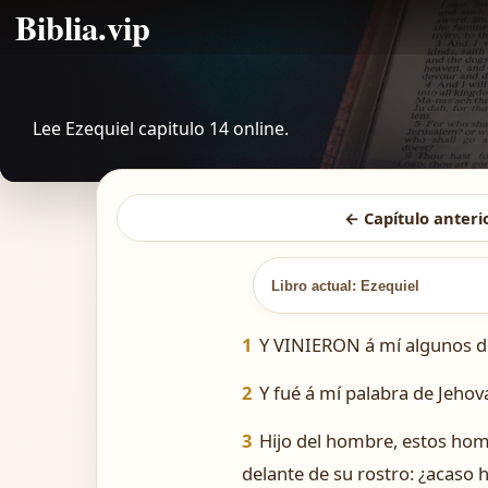
Biblia.vip
Lee Ezequiel capitulo 14 online.
← Capítulo anteri
Libro actual: Ezequiel
1
Y VINIERON á mí algunos de 
2
Y fué á mí palabra de Jehová
3
Hijo del hombre, estos hom
delante de su rostro: ¿acaso 