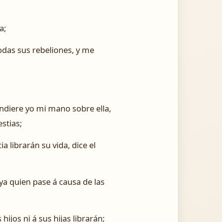
a;
odas sus rebeliones, y me
ndiere yo mi mano sobre ella,
stias;
ia librarán su vida, dice el
aya quien pase á causa de las
hijos ni á sus hijas librarán;