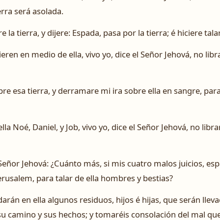
ierra será asolada.
 la tierra, y dijere: Espada, pasa por la tierra; é hiciere tal
eren en medio de ella, vivo yo, dice el Señor Jehová, no libra
bre esa tierra, y derramare mi ira sobre ella en sangre, par
a Noé, Daniel, y Job, vivo yo, dice el Señor Jehová, no librar
l Señor Jehová: ¿Cuánto más, si mis cuatro malos juicios, es
Jerusalem, para talar de ella hombres y bestias?
rán en ella algunos residuos, hijos é hijas, que serán lleva
 su camino y sus hechos; y tomaréis consolación del mal que