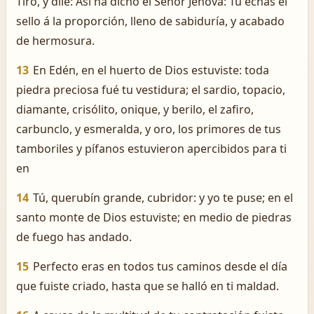
Tiro, y dile: Así ha dicho el Señor Jehová: Tú echas el
sello á la proporción, lleno de sabiduría, y acabado
de hermosura.
13
En Edén, en el huerto de Dios estuviste: toda
piedra preciosa fué tu vestidura; el sardio, topacio,
diamante, crisólito, onique, y berilo, el zafiro,
carbunclo, y esmeralda, y oro, los primores de tus
tamboriles y pífanos estuvieron apercibidos para ti
en
14
Tú, querubín grande, cubridor: y yo te puse; en el
santo monte de Dios estuviste; en medio de piedras
de fuego has andado.
15
Perfecto eras en todos tus caminos desde el día
que fuiste criado, hasta que se halló en ti maldad.