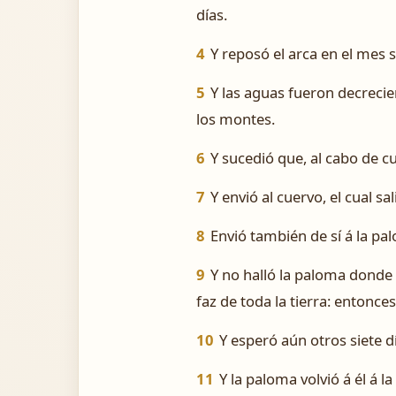
días.
4
Y reposó el arca en el mes 
5
Y las aguas fueron decrecie
los montes.
6
Y sucedió que, al cabo de c
7
Y envió al cuervo, el cual s
8
Envió también de sí á la pal
9
Y no halló la paloma donde s
faz de toda la tierra: entonce
10
Y esperó aún otros siete dí
11
Y la paloma volvió á él á l