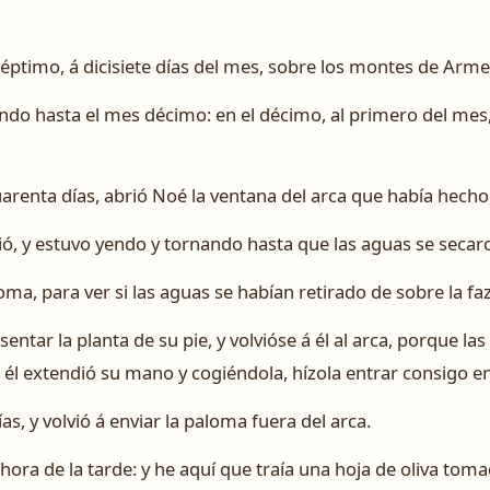
séptimo, á dicisiete días del mes, sobre los montes de Arme
ndo hasta el mes décimo: en el décimo, al primero del mes
uarenta días, abrió Noé la ventana del arca que había hecho
alió, y estuvo yendo y tornando hasta que las aguas se secaro
oma, para ver si las aguas se habían retirado de sobre la faz 
entar la planta de su pie, y volvióse á él al arca, porque l
s él extendió su mano y cogiéndola, hízola entrar consigo en
as, y volvió á enviar la paloma fuera del arca.
a hora de la tarde: y he aquí que traía una hoja de oliva to