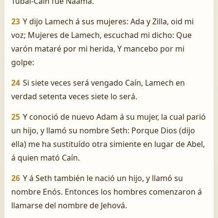
Tubal-Caín fué Naama.
23
Y dijo Lamech á sus mujeres: Ada y Zilla, oid mi
voz; Mujeres de Lamech, escuchad mi dicho: Que
varón mataré por mi herida, Y mancebo por mi
golpe:
24
Si siete veces será vengado Caín, Lamech en
verdad setenta veces siete lo será.
25
Y conoció de nuevo Adam á su mujer, la cual parió
un hijo, y llamó su nombre Seth: Porque Dios (dijo
ella) me ha sustituído otra simiente en lugar de Abel,
á quien mató Caín.
26
Y á Seth también le nació un hijo, y llamó su
nombre Enós. Entonces los hombres comenzaron á
llamarse del nombre de Jehová.