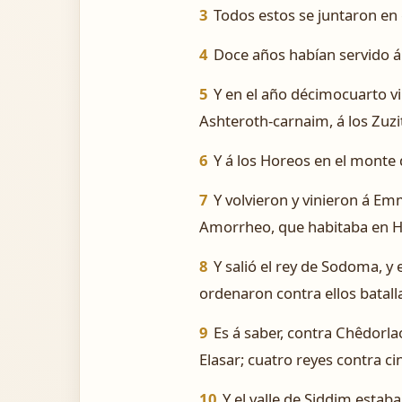
3
Todos estos se juntaron en e
4
Doce años habían servido á
5
Y en el año décimocuarto vi
Ashteroth-carnaim, á los Zuzi
6
Y á los Horeos en el monte d
7
Y volvieron y vinieron á Em
Amorrheo, que habitaba en H
8
Y salió el rey de Sodoma, y 
ordenaron contra ellos batalla
9
Es á saber, contra Chêdorlao
Elasar; cuatro reyes contra ci
10
Y el valle de Siddim estab