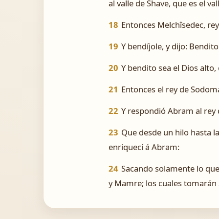
al valle de Shave, que es el val
18
Entonces Melchîsedec, rey 
19
Y bendíjole, y dijo: Bendit
20
Y bendito sea el Dios alt
21
Entonces el rey de Sodoma
22
Y respondió Abram al rey d
23
Que desde un hilo hasta l
enriquecí á Abram:
24
Sacando solamente lo que 
y Mamre; los cuales tomarán 