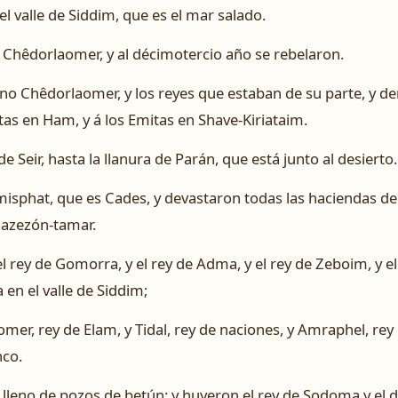
l valle de Siddim, que es el mar salado.
 Chêdorlaomer, y al décimotercio año se rebelaron.
no Chêdorlaomer, y los reyes que estaban de su parte, y de
tas en Ham, y á los Emitas en Shave-Kiriataim.
e Seir, hasta la llanura de Parán, que está junto al desierto.
misphat, que es Cades, y devastaron todas las haciendas de 
azezón-tamar.
el rey de Gomorra, y el rey de Adma, y el rey de Zeboim, y el
 en el valle de Siddim;
mer, rey de Elam, y Tidal, rey de naciones, y Amraphel, rey 
nco.
a lleno de pozos de betún: y huyeron el rey de Sodoma y el d