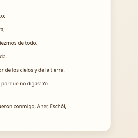
to;
ra;
diezmos de todo.
da.
e los cielos y de la tierra,
, porque no digas: Yo
ueron conmigo, Aner, Eschôl,