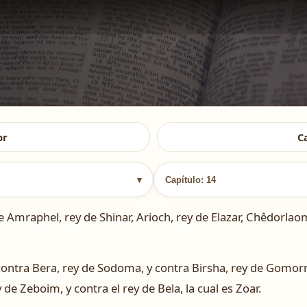
or
C
▾
Capítulo: 14
mraphel, rey de Shinar, Arioch, rey de Elazar, Chêdorlaomer
ontra Bera, rey de Sodoma, y contra Birsha, rey de Gomorra
e Zeboim, y contra el rey de Bela, la cual es Zoar.