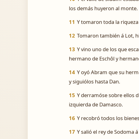
los demás huyeron al monte.
11
Y tomaron toda la riqueza
12
Tomaron también á Lot, h
13
Y vino uno de los que esc
hermano de Eschôl y hermano
14
Y oyó Abram que su herman
y siguiólos hasta Dan.
15
Y derramóse sobre ellos de
izquierda de Damasco.
16
Y recobró todos los biene
17
Y salió el rey de Sodoma á