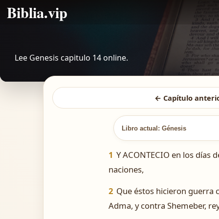
Biblia.vip
Lee Genesis capitulo 14 online.
← Capítulo anteri
Libro actual: Génesis
1
Y ACONTECIO en los días de A
naciones,
2
Que éstos hicieron guerra c
Adma, y contra Shemeber, rey d