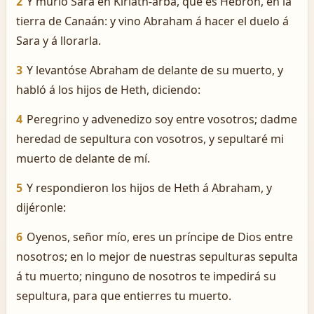
2
Y murió Sara en Kiriath-arba, que es Hebrón, en la
tierra de Canaán: y vino Abraham á hacer el duelo á
Sara y á llorarla.
3
Y levantóse Abraham de delante de su muerto, y
habló á los hijos de Heth, diciendo:
4
Peregrino y advenedizo soy entre vosotros; dadme
heredad de sepultura con vosotros, y sepultaré mi
muerto de delante de mí.
5
Y respondieron los hijos de Heth á Abraham, y
dijéronle:
6
Oyenos, señor mío, eres un príncipe de Dios entre
nosotros; en lo mejor de nuestras sepulturas sepulta
á tu muerto; ninguno de nosotros te impedirá su
sepultura, para que entierres tu muerto.