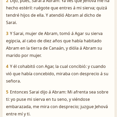
2
Dijo, pues, Sarai á Abram: Ya ves que Jehová me ha
hecho estéril: ruégote que entres á mi sierva; quizá
tendré hijos de ella. Y atendió Abram al dicho de
Sarai.
3
Y Sarai, mujer de Abram, tomó á Agar su sierva
egipcia, al cabo de diez años que había habitado
Abram en la tierra de Canaán, y dióla á Abram su
marido por mujer.
4
Y él cohabitó con Agar, la cual concibió: y cuando
vió que había concebido, miraba con desprecio á su
señora.
5
Entonces Sarai dijo á Abram: Mi afrenta sea sobre
ti: yo puse mi sierva en tu seno, y viéndose
embarazada, me mira con desprecio; juzgue Jehová
entre mí y ti.