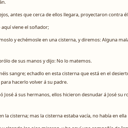
án.
ejos, antes que cerca de ellos llegara, proyectaron contra é
e aquí viene el soñador;
moslo y echémosle en una cisterna, y diremos: Alguna mala
brólo de sus manos y dijo: No lo matemos.
éis sangre; echadlo en esta cisterna que está en el desiert
 para hacerlo volver á su padre.
ó José á sus hermanos, ellos hicieron desnudar á José su r
n la cisterna; mas la cisterna estaba vacía, no había en ella