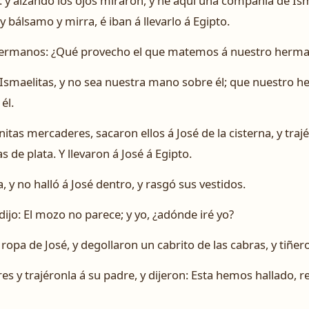
 y alzando los ojos miraron, y he aquí una compañía de Ism
 bálsamo y mirra, é iban á llevarlo á Egipto.
 hermanos: ¿Qué provecho el que matemos á nuestro herm
 Ismaelitas, y no sea nuestra mano sobre él; que nuestro h
él.
tas mercaderes, sacaron ellos á José de la cisterna, y trajé
s de plata. Y llevaron á José á Egipto.
a, y no halló á José dentro, y rasgó sus vestidos.
ijo: El mozo no parece; y yo, ¿adónde iré yo?
ropa de José, y degollaron un cabrito de las cabras, y tiñer
res y trajéronla á su padre, y dijeron: Esta hemos hallado, r