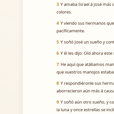
3
Y amaba Israel á José más q
colores.
4
Y viendo sus hermanos que 
pacíficamente.
5
Y soñó José un sueño y cont
6
Y él les dijo: Oíd ahora est
7
He aquí que atábamos manoj
que vuestros manojos estaban 
8
Y respondiéronle sus herma
aborrecieron aún más á causa
9
Y soñó aún otro sueño, y co
la luna y once estrellas se inc