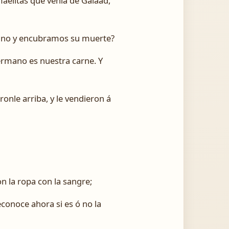
aelitas que venía de Galaad,
ano y encubramos su muerte?
ermano es nuestra carne. Y
ronle arriba, y le vendieron á
on la ropa con la sangre;
econoce ahora si es ó no la