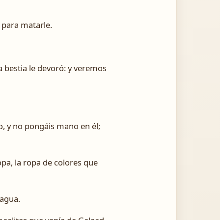
l para matarle.
 bestia le devoró: y veremos
o, y no pongáis mano en él;
opa, la ropa de colores que
 agua.