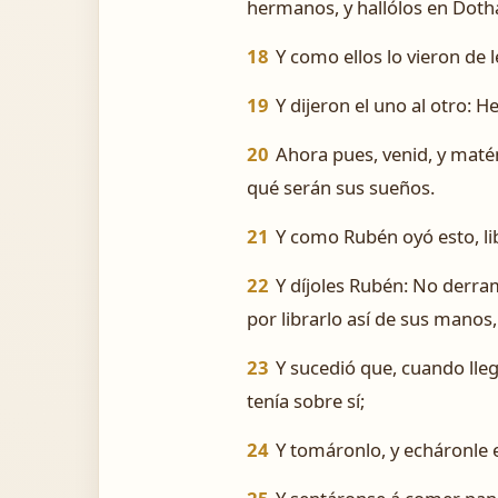
hermanos, y hallólos en Doth
18
Y como ellos lo vieron de l
19
Y dijeron el uno al otro: H
20
Ahora pues, venid, y maté
qué serán sus sueños.
21
Y como Rubén oyó esto, li
22
Y díjoles Rubén: No derram
por librarlo así de sus manos,
23
Y sucedió que, cuando lleg
tenía sobre sí;
24
Y tomáronlo, y echáronle e