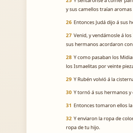
25
Y sentáronse á comer pan:
y sus camellos traían aromas y
26
Entonces Judá dijo á sus
27
Venid, y vendámosle á los
sus hermanos acordaron con 
28
Y como pasaban los Midiani
los Ismaelitas por veinte pieza
29
Y Rubén volvió á la cistern
30
Y tornó á sus hermanos y d
31
Entonces tomaron ellos la 
32
Y enviaron la ropa de colo
ropa de tu hijo.